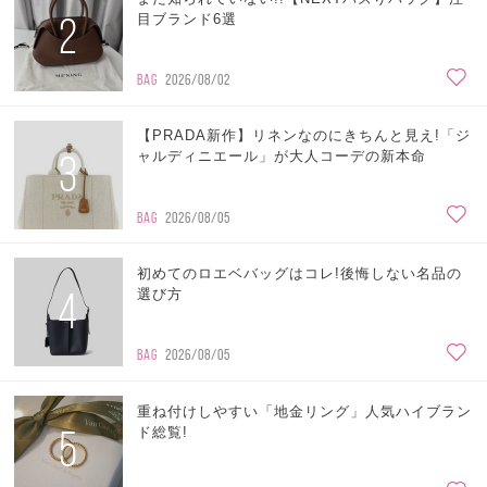
2
目ブランド6選
BAG
2026/08/02
【PRADA新作】リネンなのにきちんと見え!「ジ
3
ャルディニエール」が大人コーデの新本命
BAG
2026/08/05
初めてのロエベバッグはコレ!後悔しない名品の
4
選び方
BAG
2026/08/05
重ね付けしやすい「地金リング」人気ハイブラン
5
ド総覧!