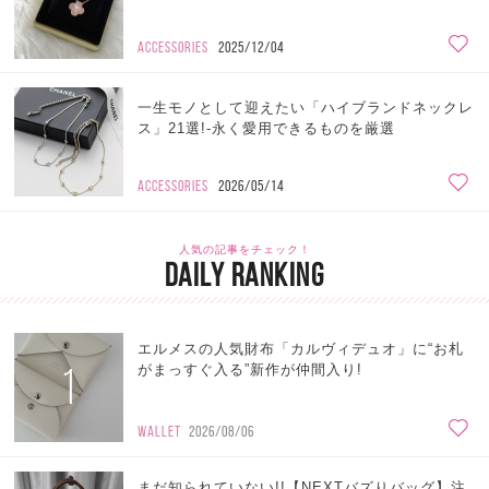
ACCESSORIES
2025/12/04
一生モノとして迎えたい「ハイブランドネックレ
ス」21選!-永く愛用できるものを厳選
ACCESSORIES
2026/05/14
人気の記事をチェック！
DAILY RANKING
エルメスの人気財布「カルヴィデュオ」に“お札
1
がまっすぐ入る”新作が仲間入り!
WALLET
2026/08/06
まだ知られていない!!【NEXTバズりバッグ】注