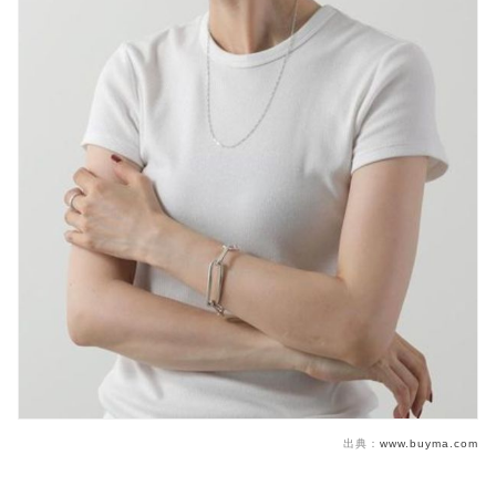
出典：
www.buyma.com