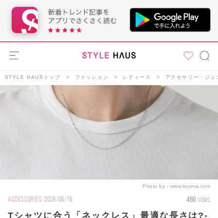
STYLE HAUSトップ
ファッション
レディース
アクセサリー・ジュ
Photo by：
www.buyma.com
460
ACCESSORIES
2026/06/16
VIEWS
Tシャツに合う「ネックレス」最適な長さは?-