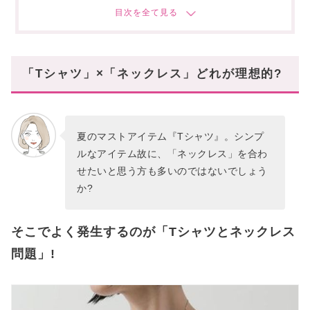
ロゴTや柄Tとの、ケンカ勃発!
「Tシャツ」×「ネックレス」の選び方
クルーネック(丸首・首詰まり)
「Tシャツ」×「ネックレス」どれが理想的?
Vネック
ボートネック・広めUネック
「Tシャツ」×「ネックレス」の正解とは?
夏のマストアイテム『Tシャツ』。シンプ
ルなアイテム故に、「ネックレス」を合わ
この夏は「Tシャツ」×「ネックレス」コーデを
とことん楽しもう
せたいと思う方も多いのではないでしょう
か?
そこでよく発生するのが「Tシャツとネックレス
問題」!