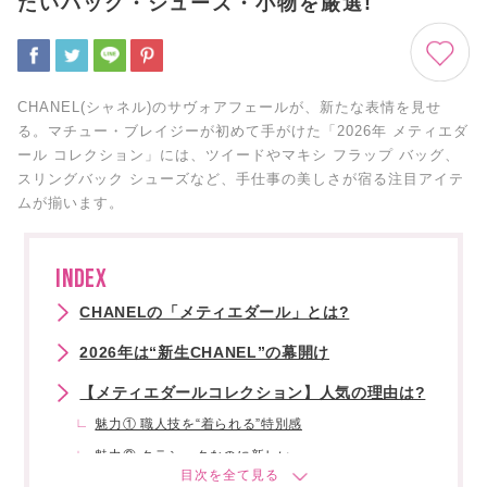
たいバッグ・シューズ・小物を厳選!
CHANEL(シャネル)のサヴォアフェールが、新たな表情を見せ
る。マチュー・ブレイジーが初めて手がけた「2026年 メティエダ
ール コレクション」には、ツイードやマキシ フラップ バッグ、
スリングバック シューズなど、手仕事の美しさが宿る注目アイテ
ムが揃います。
INDEX
CHANELの「メティエダール」とは?
2026年は“新生CHANEL”の幕開け
【メティエダールコレクション】人気の理由は?
魅力① 職人技を“着られる”特別感
魅力② クラシックなのに新しい
魅力③ バッグもシューズも主役級