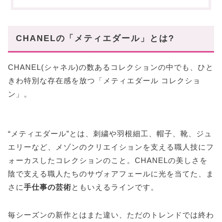
バッグはこの3つに注目
マキシ フラップ バッグ
CHANELの「メティエダール」とは?
ミニ トップハンドル フラップ バッグ
マキシ カメラ ケース
CHANEL(シャネル)の数あるコレクションの中でも、ひと
足元はメリージェーン&スリングバック
きわ特別な存在感を放つ「メティエダール コレクショ
ン」。
メリージェーン
スリングバック シューズ
小物なら気軽に取り入れやすい
“メティエダール”とは、刺繍や羽根細工、帽子、靴、ジュ
レザー ベルト
エリーなど、メゾンのクリエイションを支える職人技にフ
スカーフ・バンダナ
ォーカスしたコレクションのこと。CHANELの美しさを
コスチュームジュエリー
陰で支える職人たちのサヴォアフェールに光を当てた、ま
さに
手仕事の芸術
ともいえるラインです。
“手仕事のモード”を日常に
毎シーズンの新作とはまた違い、ただのトレンドでは終わ