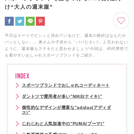
け“大人の週末服”
平日はスーツでビシッと決めているけど、週末の格好はなんだか
パッとしない...。奥さんや子供から「パパださい!」と言われない
ように、週末服もステキだと思わせましょう!今回は、40代男性で
も着やすいおしゃれスポーツブランドをご紹介。
INDEX
スポーツブランドでおしゃれコーディネート
ダントツで愛用者が多い”NIKE(ナイキ)”
個性的なデザインが豊富な”adidas(アディダ
ス)”
じわじわと人気加速中の”PUMA(プーマ)”