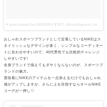
A post shared by INꓯNꓨꓯꓞ ꓯꓛꓵꓶ (@lucafagnani)
on
Aug 
おしゃれスポーツブランドとして定着しているNIKEはス
タイリッシュなデザインが多く、シンプルなコーディネー
トに合わせやすいので、40代男性でも比較的チャレンジ
しやすいです!
全身ブランドで揃えてもダサくならないのが、スポーツブ
ランドの魅力。
普段着にNIKEのアイテムを一点加えるだけでもおしゃれ
感がアップしますが、さらに上を目指すならオールNIKE
コーデが一押し♡