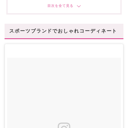
人気再燃焼の予感!?”Kappa(カッパ)”
ロゴマークがかわいい”FILA(フィラ)”
スポーツブランドでおしゃれ40代に♪
スポーツブランドでおしゃれコーディネート