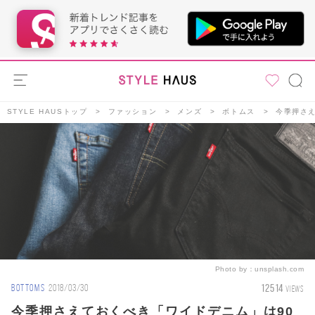
STYLE HAUSトップ
ファッション
メンズ
ボトムス
今季押さえ
Photo by：
unsplash.com
12514
BOTTOMS
2018/03/30
VIEWS
今季押さえておくべき「ワイドデニム」は90