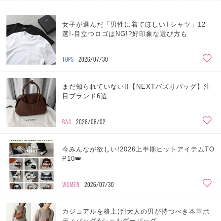
女子が選んだ「男性に着てほしいTシャツ」12
選!-目立つロゴはNG!?好印象な選び方も
TOPS
2026/07/30
まだ知られていない!!【NEXTバズりバッグ】注
目ブランド6選
BAG
2026/08/02
今みんなが欲しい!2026上半期ヒットアイテムTO
P10👑
WOMEN
2026/07/30
カジュアルを格上げ!大人の男が持つべき本革ボ
ディバッグ&ショルダーバッグ