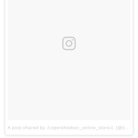
A post shared by ⚠openthedoor_online_store⚠ (@openthedoor_official)