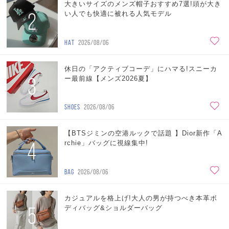
大きいサイズのメンズ帽子おすすめ7選!頭が大き
2
い人でも快適に被れる人気モデル
HAT
2026/08/06
休日の「アクティブコーデ」にハマる!スニーカ
3
ー最前線【メンズ2026夏】
SHOES
2026/08/06
【BTSジミンの空港ルックで話題 】Dior新作「A
4
rchie」バッグに視線集中!
BAG
2026/08/06
カジュアルを格上げ!大人の男が持つべき本革ボ
5
ディバッグ&ショルダーバッグ