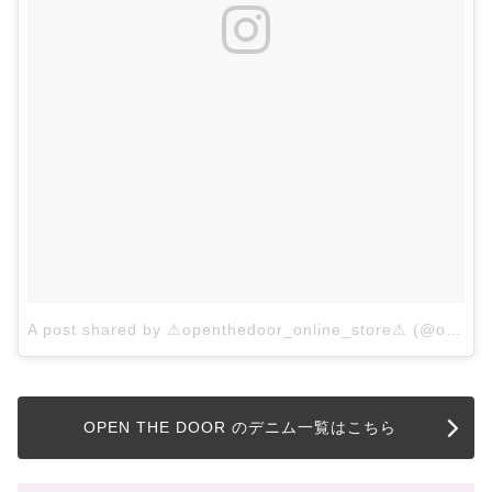
A post shared by ⚠openthedoor_online_store⚠ (@openthedoor_official)
OPEN THE DOOR のデニム一覧はこちら