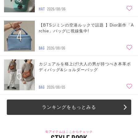
HAT
2026/08/06
【BTSジミンの空港ルックで話題 】Dior新作「A
4
rchie」バッグに視線集中!
BAG
2026/08/06
カジュアルを格上げ!大人の男が持つべき本革ボ
5
ディバッグ&ショルダーバッグ
BAG
2026/08/05
ランキングをもっとみる
旬アイテムはここからチェック