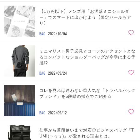
【1万円以下】メンズ用「お洒落ミニショルダ
ー」でスマートに出かけよう【限定セールもア
リ】
BAG
2022/10/04
ミニマリスト男子必見☆コーデのアクセントとな
るコンパクトなショルダーバッグが今季は来る予
感!?
BAG
2022/09/24
コレを見れば迷わない◎人気な「トラベルバッグ
ブランド」を5段階の採点でご紹介☆
BAG
2022/09/12
仕事から普段使いまで対応◎ビジネスバッグ『T
UMI(トゥミ)』が愛される理由とは。