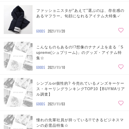
ファッショニスタが"あえて"選ぶのは、存在感の
あるマフラー。旬顔になれるアイテム大特集✓
GOODS
2021/11/20
こんなものもあるの!?想像のナナメ上を走る「S
upreme(シュプリーム)」のグッズ・アイテム特
集☆
GOODS
2021/11/10
シンプルor個性的? 今売れているメンズキーケー
ス・キーリングランキングTOP10【BUYMAリア
ル調査】
GOODS
2021/11/03
憧れの先輩社員が持っている!!できるビジネスマ
ンの必需品特集☆