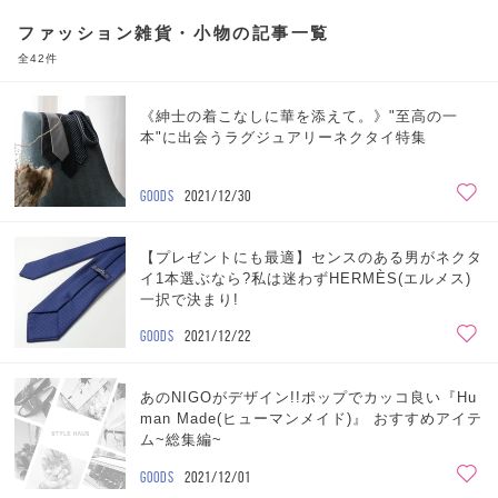
ファッション雑貨・小物の記事一覧
全42件
《紳士の着こなしに華を添えて。》"至高の一
本"に出会うラグジュアリーネクタイ特集
GOODS
2021/12/30
【プレゼントにも最適】センスのある男がネクタ
イ1本選ぶなら?私は迷わずHERMÈS(エルメス)
一択で決まり!
GOODS
2021/12/22
あのNIGOがデザイン!!ポップでカッコ良い『Hu
man Made(ヒューマンメイド)』 おすすめアイテ
ム~総集編~
GOODS
2021/12/01