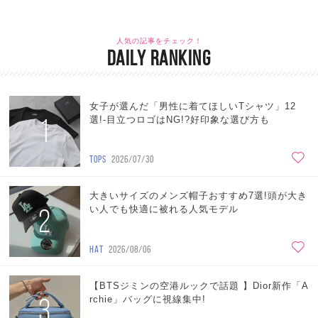
人気の記事をチェック！
DAILY RANKING
女子が選んだ「男性に着てほしいTシャツ」12
1
選!-目立つロゴはNG!?好印象な選び方も
TOPS
2026/07/30
大きいサイズのメンズ帽子おすすめ7選!頭が大き
2
い人でも快適に被れる人気モデル
HAT
2026/08/06
【BTSジミンの空港ルックで話題 】Dior新作「A
3
rchie」バッグに視線集中!