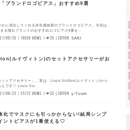
!「ブランドロゴピアス」おすすめ9選
やかに演出してくれる存在感抜群のブランドロゴピアス。今回は、
できる憧れブランドのおすすめロゴピアス9選を...
21/09/25
18550 VIEWS
29
EDITOR:
SAKI
Vuitton(ルイヴィトン)のセットアクセサリーがお
トアクセサリー」。実は、Louis Vuitton(ルイヴィトン)から
す♡ Louis Vui...
21/09/23
25172 VIEWS
33
EDITOR:
y-Tizam
体化でマスクにも引っかからない!結局シンプ
イントピアスが1番使える♡