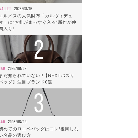
WALLET
2026/08/06
エルメスの人気財布「カルヴィデュ
オ」に“お札がまっすぐ入る”新作が仲
間入り!
2
BAG
2026/08/02
まだ知られていない!!【NEXTバズり
バッグ】注目ブランド6選
3
BAG
2026/08/05
初めてのロエベバッグはコレ!後悔しな
い名品の選び方