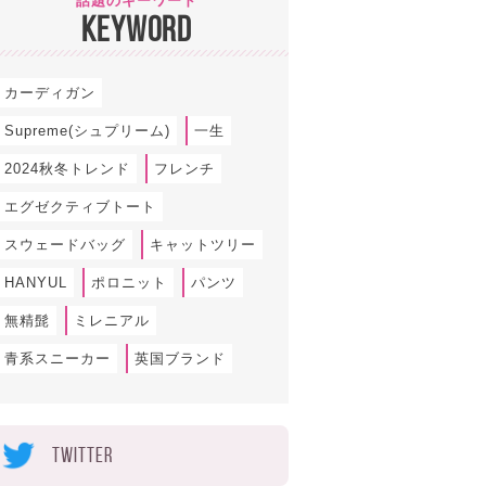
話題のキーワード
KEYWORD
カーディガン
Supreme(シュプリーム)
一生
2024秋冬トレンド
フレンチ
エグゼクティブトート
スウェードバッグ
キャットツリー
HANYUL
ポロニット
パンツ
無精髭
ミレニアル
青系スニーカー
英国ブランド
TWITTER