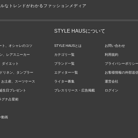
アルなトレンドがわかるファッションメディア
STYLE HAUSについて
ネート、オシャレのコツ
STYLE HAUSとは
お問い合わせ
ョン、レアスニーカー
カテゴリ一覧
利用規約
ジ、ダイエット
ブランド一覧
プライバシーポリシ
ベッドリネン、タンブラー
エディター一覧
お客様情報の外部送
報、お土産、スーツケース
ライター募集
運営会社
やお誕生日プレゼント
プレスリリース・広告掲載
ログイン
のラグナ占星術
ー動画