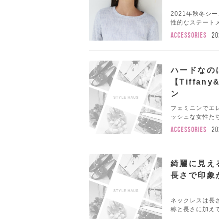
2021年秋冬
性的なステートメ
ACCESSORIES
20
ハードなの
【Tiffa
ン
フェミニンでエ
ッシュな女性たち
ACCESSORIES
20
綺麗に見え
長さで印象
ネックレスは長
称と長さに加え