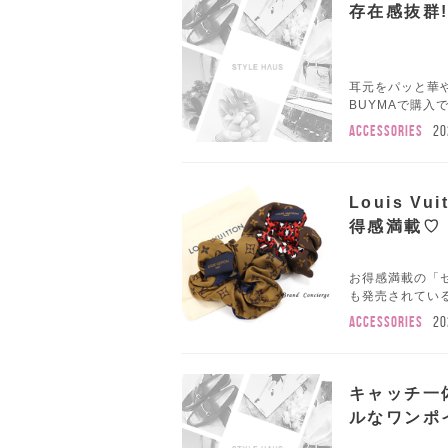
存在感抜群
耳元をパッと華
BUYMAで購入
ACCESSORIES
20
Louis 
得感満載♡
お得感満載の「セッ
も発売されているんで
ACCESSORIES
20
キャッチ一
ルなワンポ