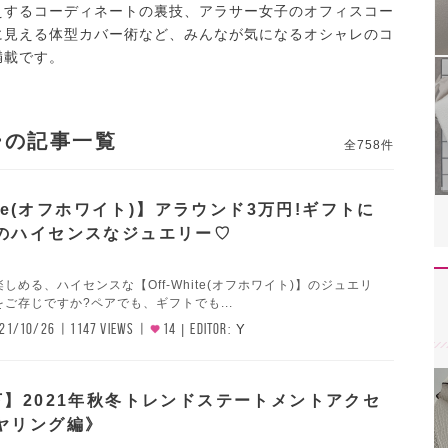
えするコーディネートの裏技、アラサー女子のオフィスコー
に見える体型カバー術など、みんなが気になるオシャレのコ
満載です。
ーの記事一覧
全758件
hite(オフホワイト)】アラウンド3万円!ギフトに
のハイセンスなジュエリー♡
しめる、ハイセンスな【Off-White(オフホワイト)】のジュエリ
ご存じですか?ペアでも、ギフトでも...
21/10/26
1147 VIEWS
14
EDITOR:
Y
下】2021年秋冬トレンドステートメントアクセ
ヤリング編》