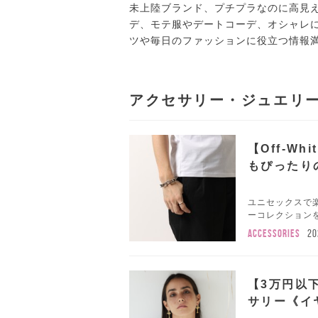
未上陸ブランド、プチプラなのに高見
デ、モテ服やデートコーデ、オシャレ
ツや毎日のファッションに役立つ情報
アクセサリー・ジュエリ
【Off-W
もぴったり
ユニセックスで楽
ーコレクションを
ACCESSORIES
20
【3万円以
サリー《イ