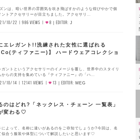
シーズンは、暗い世界の雰囲気を吹き飛ばすかのような煌びやかで個
ントアクセサリーが目立ちました。アクセサリ...
21/10/22
986 VIEWS
8
EDITOR:
J
にエレガント!!洗練された女性に選ばれる
ny&Co(ティファニー)】 ハードウェアコレクショ
レガントというアクセサリーのイメージを覆し、世界中のスタイリ
からの支持を集めている『ティファニー』の「ハ...
21/10/14
12141 VIEWS
13
EDITOR:
MEG
るのはどれ?「ネックレス・チェーン 一覧表」
が変わる♡
さによって、名称に違いがあるのをご存知でしょうか?今回は、名
て似合う服装や体型について解説したいと思います♡