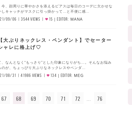
く今、顔周りに華やかさを添えるピアスは毎日のコーデに欠かせな
しキャッチがマスクに引っ掛かって…と不便に感...
21/09/06
3544 VIEWS
15
EDITOR:
MANA
【大ぶりネックレス・ペンダント】でセーター
シャレに格上げ♡
て、なんとなく“もっさり”とした印象になりがち…。そんなお悩み
のが、ちょっぴり大ぶりなネックレスやペンダ...
21/08/31
41986 VIEWS
134
EDITOR:
MEG
67
68
69
70
71
72
76
...