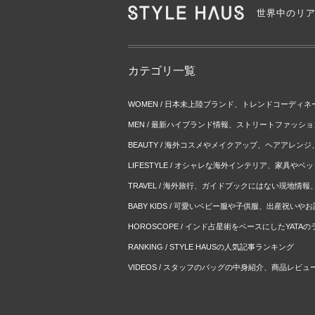
世界中のリ
カテゴリ一覧
WOMEN / 日本未上陸ブランド、トレンドコーディ
MEN / 最新ハイブランド情報、ストリートファッシ
BEAUTY / 海外コスメやメイクアップ、ヘアアレン
LIFESTYLE / オシャレな海外インテリア、家具や
TRAVEL / 海外旅行、ガイドブックにはない現地情
BABY KIDS / 可愛いベビー服や子供服、出産祝い
HOROSCOPE / インド占星術をベースにしたYATA
RANKING / STYLE HAUSの人気記事ランキング
VIDEOS / スタッフのバッグの中身紹介、商品レビュ