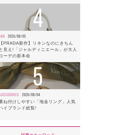
4
BAG
2026/08/05
【PRADA新作】リネンなのにきちん
と見え!「ジャルディニエール」が大人
コーデの新本命
5
ACCESSORIES
2026/08/04
重ね付けしやすい「地金リング」人気
ハイブランド総覧!