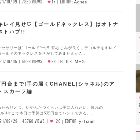
21/10/09
7859 VIEWS
17
EDITOR:
Agnes
キレイ見せ♡【ゴールドネックレス】はオトナ
トハブ!!
セサリーは“ゴールド”一択!!肌なじみが良く、デコルテをキレイ
ールドのネックレスをさがしてみませんか?...
21/10/05
5693 VIEWS
33
EDITOR:
MEG
円台まで!手の届くCHANEL(シャネル)のア
・スカーフ編
ったらひとつ、いやふたつくらいは手に入れたい、憧れの
ネル)!そこで本日は予算は5万円台でハントできる、...
21/09/29
45760 VIEWS
126
EDITOR:
y-Tizam