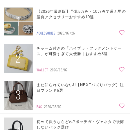
【2026年最新版】予算5万円・10万円で選ぶ男の
1
勝負アクセサリーおすすめ10選
ACCESSORIES
2026/07/26
チャーム付きの「ハイブラ・フラグメントケー
2
ス」が可愛すぎて大優勝 | おすすめ3選
WALLET
2026/08/07
まだ知られていない!!【NEXTバズりバッグ】注
3
目ブランド6選
BAG
2026/08/02
初めて買うならどれ?ボッテガ・ヴェネタで後悔
しないバッグ選び