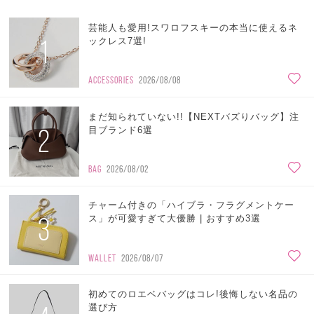
芸能人も愛用!スワロフスキーの本当に使えるネ
1
ックレス7選!
ACCESSORIES
2026/08/08
まだ知られていない!!【NEXTバズりバッグ】注
2
目ブランド6選
BAG
2026/08/02
チャーム付きの「ハイブラ・フラグメントケー
3
ス」が可愛すぎて大優勝 | おすすめ3選
WALLET
2026/08/07
初めてのロエベバッグはコレ!後悔しない名品の
選び方