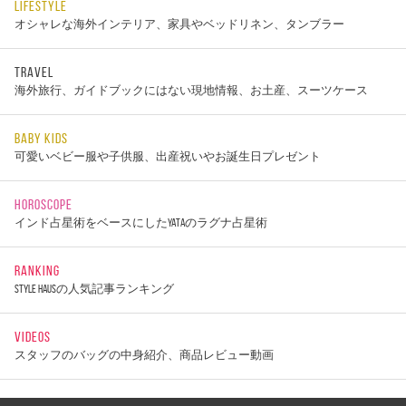
LIFESTYLE
オシャレな海外インテリア、家具やベッドリネン、タンブラー
TRAVEL
海外旅行、ガイドブックにはない現地情報、お土産、スーツケース
BABY KIDS
可愛いベビー服や子供服、出産祝いやお誕生日プレゼント
HOROSCOPE
インド占星術をベースにしたYATAのラグナ占星術
RANKING
STYLE HAUSの人気記事ランキング
VIDEOS
スタッフのバッグの中身紹介、商品レビュー動画