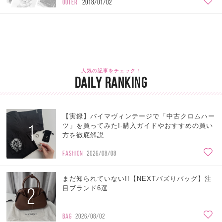
OUTER
2018/01/02
人気の記事をチェック！
DAILY RANKING
【実録】バイマヴィンテージで「中古クロムハー
1
ツ」を買ってみた!-購入ガイドやおすすめの買い
方を徹底解説
FASHION
2026/08/08
まだ知られていない!!【NEXTバズりバッグ】注
2
目ブランド6選
BAG
2026/08/02