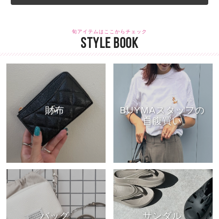
旬アイテムはここからチェック
STYLE BOOK
財布
BUYMAスタッフの
自腹買い
バッグ
サンダル