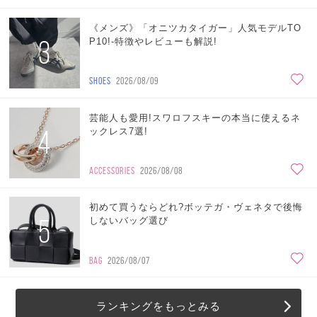
《メンズ》「オニツカタイガー」人気モデルTO
3
P10!-特徴やレビューも解説!
SHOES
2026/08/09
芸能人も愛用!スワロフスキーの本当に使えるネ
4
ックレス7選!
ACCESSORIES
2026/08/08
初めて買うならどれ?ボッテガ・ヴェネタで後悔
5
しないバッグ選び
BAG
2026/08/07
ランキングをもっとみる