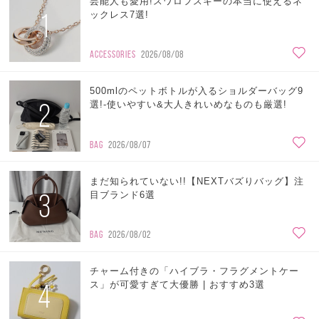
芸能人も愛用!スワロフスキーの本当に使えるネ
1
ックレス7選!
ACCESSORIES
2026/08/08
500mlのペットボトルが入るショルダーバッグ9
2
選!-使いやすい&大人きれいめなものも厳選!
BAG
2026/08/07
まだ知られていない!!【NEXTバズりバッグ】注
3
目ブランド6選
BAG
2026/08/02
チャーム付きの「ハイブラ・フラグメントケー
4
ス」が可愛すぎて大優勝 | おすすめ3選