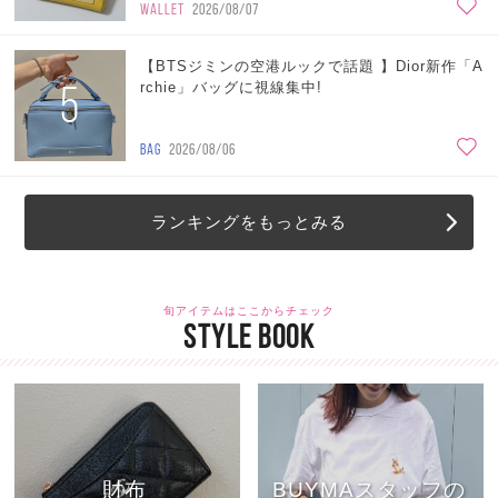
WALLET
2026/08/07
【BTSジミンの空港ルックで話題 】Dior新作「A
5
rchie」バッグに視線集中!
BAG
2026/08/06
ランキングをもっとみる
旬アイテムはここからチェック
STYLE BOOK
財布
BUYMAスタッフの