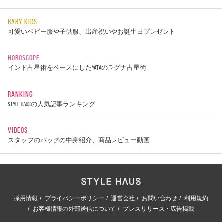
BABY KIDS
可愛いベビー服や子供服、出産祝いやお誕生日プレゼント
HOROSCOPE
インド占星術をベースにしたYATAのラグナ占星術
RANKING
STYLE HAUSの人気記事ランキング
VIDEOS
スタッフのバッグの中身紹介、商品レビュー動画
採用情報
プライバシーポリシー
運営会社
お問い合わせ
利用規約
お客様情報の外部送信について
プレスリリース・広告掲載