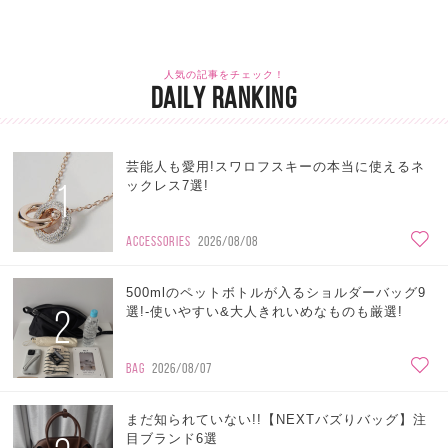
人気の記事をチェック！
DAILY RANKING
芸能人も愛用!スワロフスキーの本当に使えるネ
1
ックレス7選!
ACCESSORIES
2026/08/08
500mlのペットボトルが入るショルダーバッグ9
2
選!-使いやすい&大人きれいめなものも厳選!
BAG
2026/08/07
まだ知られていない!!【NEXTバズりバッグ】注
目ブランド6選