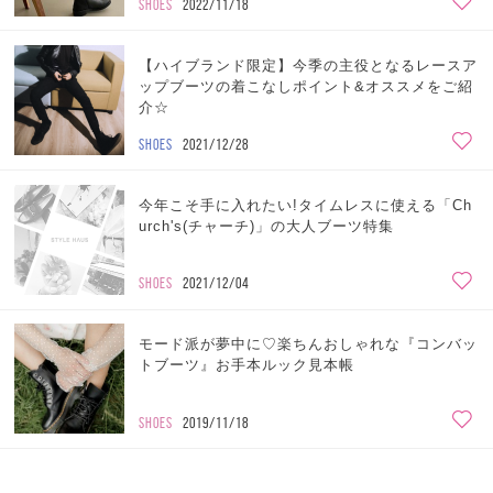
SHOES
2022/11/18
【ハイブランド限定】今季の主役となるレースア
ップブーツの着こなしポイント&オススメをご紹
介☆
SHOES
2021/12/28
今年こそ手に入れたい!タイムレスに使える「Ch
urch's(チャーチ)」の大人ブーツ特集
SHOES
2021/12/04
モード派が夢中に♡楽ちんおしゃれな『コンバッ
トブーツ』お手本ルック見本帳
SHOES
2019/11/18