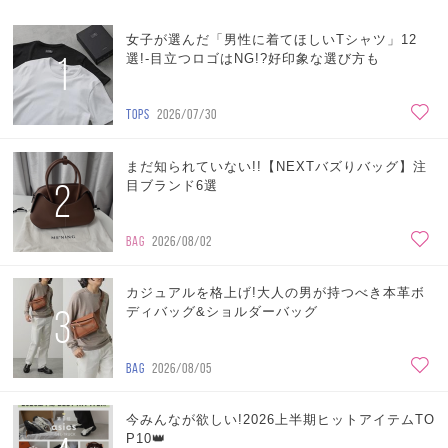
女子が選んだ「男性に着てほしいTシャツ」12
1
選!-目立つロゴはNG!?好印象な選び方も
TOPS
2026/07/30
まだ知られていない!!【NEXTバズりバッグ】注
2
目ブランド6選
BAG
2026/08/02
カジュアルを格上げ!大人の男が持つべき本革ボ
3
ディバッグ&ショルダーバッグ
BAG
2026/08/05
今みんなが欲しい!2026上半期ヒットアイテムTO
P10👑