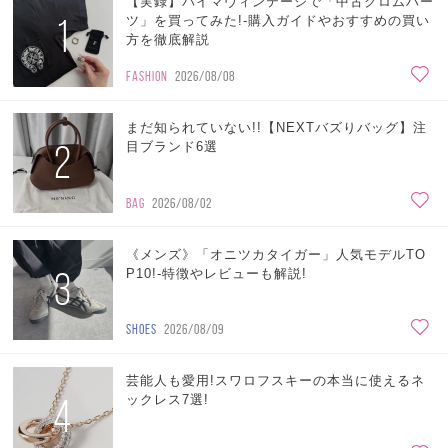
【実録】バイマヴィンテージで「中古クロムハー
1
ツ」を買ってみた!-購入ガイドやおすすめの買い
方を徹底解説
FASHION
2026/08/08
まだ知られていない!!【NEXTバズりバッグ】注
2
目ブランド6選
BAG
2026/08/02
《メンズ》「オニツカタイガー」人気モデルTO
3
P10!-特徴やレビューも解説!
SHOES
2026/08/09
芸能人も愛用!スワロフスキーの本当に使えるネ
4
ックレス7選!