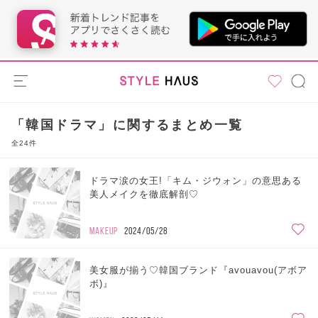
「韓国ドラマ」に関するまとめ一覧
全24件
ドラマ涙の女王!「キム・ジウォン」の意思ある
美人メイクを徹底解剖♡
MAKEUP
2024/05/28
美女服が揃う♡韓国ブランド『avouavou(アボア
ボ)』