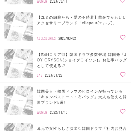
WOMEN
2023/05/11
【ユミの細胞たち・愛の不時着】華奢でかわいい
アクセサリーブランド「ellepeut(エルプ)」
ACCESSORIES
2023/03/02
【#SHコリア部】韓国ドラマ多数登場!韓国発「J
OY GRYSON(ジョイグライソン)」お仕事バッグ
として使える♡
BAG
2023/01/29
韓国美人・韓国ドラマのヒロインが持っている
「キャンバストート・布バッグ」大人も使える韓
国ブランド5選!
WOMEN
2022/11/15
耳元で女性らしさ演出♡韓国ドラマ「社内お見合