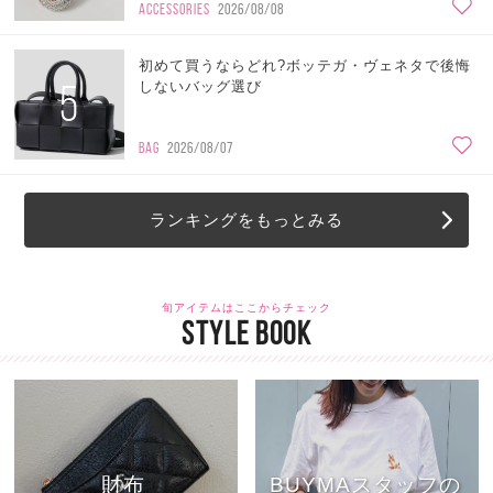
ACCESSORIES
2026/08/08
初めて買うならどれ?ボッテガ・ヴェネタで後悔
5
しないバッグ選び
BAG
2026/08/07
ランキングをもっとみる
旬アイテムはここからチェック
STYLE BOOK
財布
BUYMAスタッフの