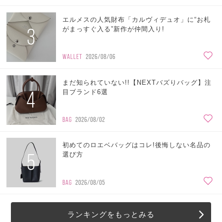
エルメスの人気財布「カルヴィデュオ」に“お札
3
がまっすぐ入る”新作が仲間入り!
WALLET
2026/08/06
まだ知られていない!!【NEXTバズりバッグ】注
4
目ブランド6選
BAG
2026/08/02
初めてのロエベバッグはコレ!後悔しない名品の
5
選び方
BAG
2026/08/05
ランキングをもっとみる