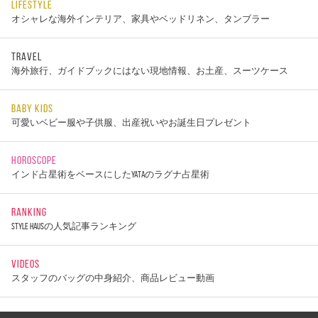
LIFESTYLE
オシャレな海外インテリア、家具やベッドリネン、タンブラー
TRAVEL
海外旅行、ガイドブックにはない現地情報、お土産、スーツケース
BABY KIDS
可愛いベビー服や子供服、出産祝いやお誕生日プレゼント
HOROSCOPE
インド占星術をベースにしたYATAのラグナ占星術
RANKING
STYLE HAUSの人気記事ランキング
VIDEOS
スタッフのバッグの中身紹介、商品レビュー動画