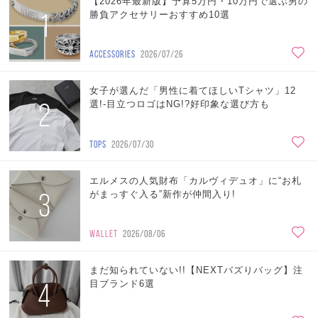
【2026年最新版】予算5万円・10万円で選ぶ男の
1
勝負アクセサリーおすすめ10選
ACCESSORIES
2026/07/26
女子が選んだ「男性に着てほしいTシャツ」12
2
選!-目立つロゴはNG!?好印象な選び方も
TOPS
2026/07/30
エルメスの人気財布「カルヴィデュオ」に“お札
3
がまっすぐ入る”新作が仲間入り!
WALLET
2026/08/06
まだ知られていない!!【NEXTバズりバッグ】注
4
目ブランド6選