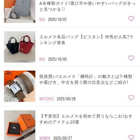
&全種類ガイド!選び方や使いやすいバッグがきっ
と見つかる♡
BAG
2025/10/07
エルメス名品バッグ【ピコタン】何色が人気?ラ
ンキング発表
BAG
2025/10/05
投資買い!エルメス「腕時計」の魅力とは?-種類
や選び方、中古を買う際の注意点などご紹介!
WATCHES
2025/09/28
【予算別】エルメスを初めて買うならこれ!おす
すめのアイテム10選
WOMEN
2025/09/27