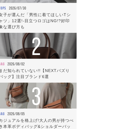
TOPS
2026/07/30
女子が選んだ「男性に着てほしいTシ
ャツ」12選!-目立つロゴはNG!?好印
象な選び方も
2
BAG
2026/08/02
まだ知られていない!!【NEXTバズり
バッグ】注目ブランド6選
3
BAG
2026/08/05
カジュアルを格上げ!大人の男が持つべ
き本革ボディバッグ&ショルダーバッ