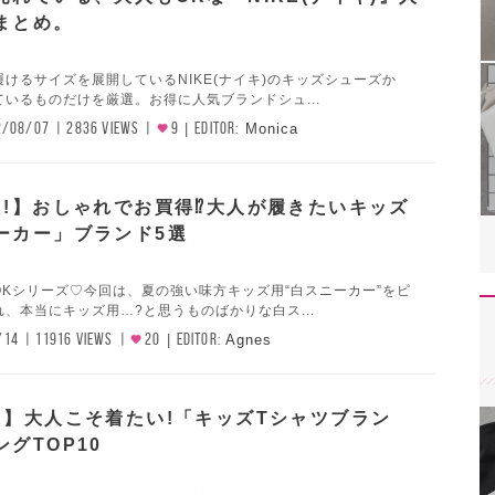
まとめ。
けるサイズを展開しているNIKE(ナイキ)のキッズシューズか
いるものだけを厳選。お得に人気ブランドシュ...
2/08/07
2836 VIEWS
9
EDITOR:
Monica
K!】おしゃれでお買得⁉大人が履きたいキッズ
ーカー」ブランド5選
OKシリーズ♡今回は、夏の強い味方キッズ用“白スニーカー”をピ
、本当にキッズ用…?と思うものばかりな白ス...
/14
11916 VIEWS
20
EDITOR:
Agnes
K】大人こそ着たい!「キッズTシャツブラン
グTOP10