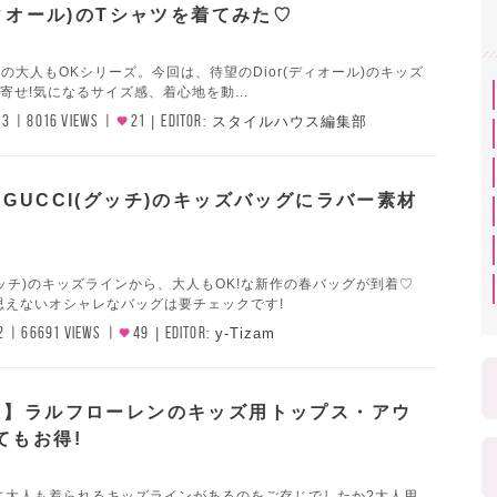
ディオール)のTシャツを着てみた♡
気の大人もOKシリーズ。今回は、待望のDior(ディオール)のキッズ
寄せ!気になるサイズ感、着心地を動...
13
8016 VIEWS
21
EDITOR:
スタイルハウス編集部
GUCCI(グッチ)のキッズバッグにラバー素材
(グッチ)のキッズラインから、大人もOK!な新作の春バッグが到着♡
思えないオシャレなバッグは要チェックです!
2
66691 VIEWS
49
EDITOR:
y-Tizam
K】ラルフローレンのキッズ用トップス・アウ
てもお得!
に大人も着られるキッズラインがあるのをご存じでしたか?大人用