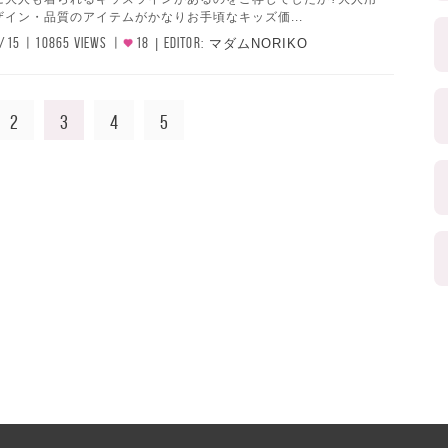
イン・品質のアイテムがかなりお手頃なキッズ価...
/15
10865 VIEWS
18
EDITOR:
マダムNORIKO
2
3
4
5