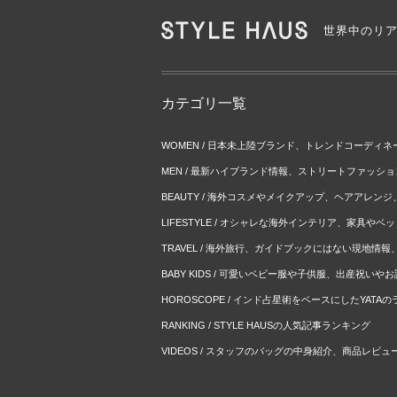
世界中のリ
カテゴリ一覧
WOMEN / 日本未上陸ブランド、トレンドコーディ
MEN / 最新ハイブランド情報、ストリートファッシ
BEAUTY / 海外コスメやメイクアップ、ヘアアレン
LIFESTYLE / オシャレな海外インテリア、家具や
TRAVEL / 海外旅行、ガイドブックにはない現地情
BABY KIDS / 可愛いベビー服や子供服、出産祝い
HOROSCOPE / インド占星術をベースにしたYATA
RANKING / STYLE HAUSの人気記事ランキング
VIDEOS / スタッフのバッグの中身紹介、商品レビュ