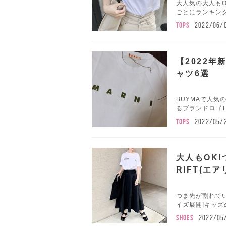
大人気の大人も
ごとにランキング
TOPS
2022/06/
【2022
ャツ6選
BUYMAで人気
るブランドロゴT
TOPS
2022/05/
大人もOK!
RIFT(エ
つま先が割れて
イズ展開!キッズ
SHOES
2022/05