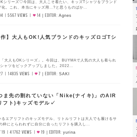
OKシリーズ♡今回は、大人こそ着たい、キッズTシャツをブランド
化。これ、本当にキッズ用…?と思うものばか...
04
5567 VIEWS
14
EDITOR:
Agnes
年新作】大人もOK!人気ブランドのキッズロゴTシ
の「大人もOKシリーズ」。今回は、BUYMAで人気の大人も着られ
シャツをピックアップしました。2022...
27
14835 VIEWS
7
EDITOR:
SAKI
つま先の割れていない「Nike(ナイキ)」のAIR
アリフト)キッズモデル✓
いるエアリフトのキッズモデル、リトルリフトは大人でも履けるサ
の枠にとらわれずに自分に合ったリフトを購入し...
/19
41762 VIEWS
19
EDITOR:
yurina