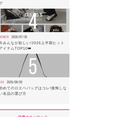
グ
4
WOMEN
2026/07/30
今みんなが欲しい!2026上半期ヒット
アイテムTOP10👑
5
BAG
2026/08/05
初めてのロエベバッグはコレ!後悔しな
い名品の選び方