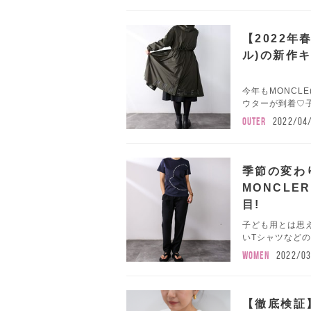
【2022年
ル)の新作
今年もMONCL
ウターが到着♡子
OUTER
2022/04
季節の変わ
MONCLE
目!
子ども用とは思え
いTシャツなどの
WOMEN
2022/03
【徹底検証