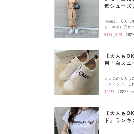
気シューズ
今回は、大人も履
ら、本当に売れて
BABY_KIDS
202
【大人もO
用「白スニ
大人気の大人も
ックアップ。これ
SHOES
2022/06
【大人もO
ド」ランキン