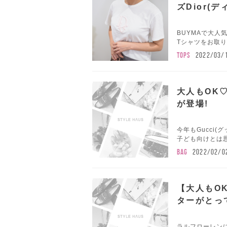
ズDior(
BUYMAで大人
Tシャツをお取り
TOPS
2022/03/
大人もOK♡
が登場!
今年もGucci
子ども向けとは
BAG
2022/02/0
【大人もO
ターがとっ
ラルフローレン