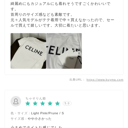
綺麗めにもカジュアルにも着れそうですごくかわいいで
す。
首周りのサイズ感なども素敵です。
元々人気モデルがテテ着用で中々買えなかったので、セー
ルで買えて嬉しいです。大切に着たいと思います。
出典URL：
https://www.buyma.com
ちゃそりん姫
5.0
色・サイズ：
Light Pink/Prune / S
サイズ感：
やや小さかった
小さめでタイトな感じでした。