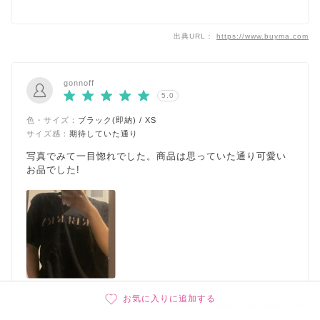
出典URL：
https://www.buyma.com
gonnoff
5.0
色・サイズ：
ブラック(即納) / XS
サイズ感：
期待していた通り
写真でみて一目惚れでした。商品は思っていた通り可愛い
お品でした!
お気に入りに追加する
出典URL：
https://www.buyma.com