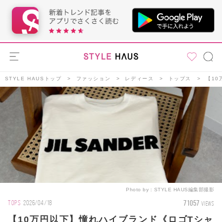
STYLE HAUSトップ
ファッション
レディース
トップス
【10
Photo by：
STYLE HAUS編集部撮影
71057
TOPS
2026/04/18
VIEWS
【10万円以下】憧れハイブランド《ロゴTシャ