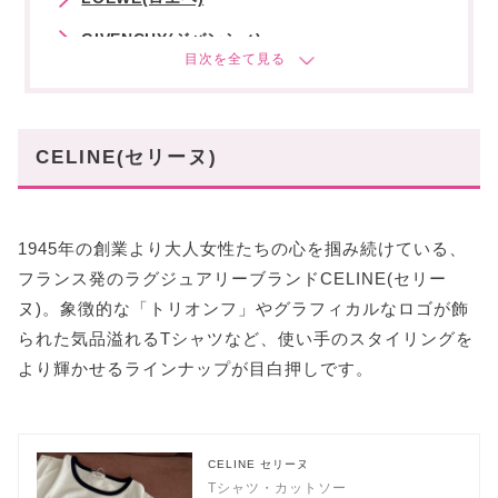
GIVENCHY(ジバンシィ)
Burberry(バーバリー)
MiuMiu(ミュウミュウ)
CELINE(セリーヌ)
Max Mara(マックスマーラ)
MONCLER(モンクレール)
MARINE SERRE(マリーンセル)
1945年の創業より大人女性たちの心を掴み続けている、
フランス発のラグジュアリーブランドCELINE(セリー
MM6 Maison Margiela(エムエムシックス)
ヌ)。象徴的な「トリオンフ」やグラフィカルなロゴが飾
Maison Margiela(メゾンマルジェラ)
られた気品溢れるTシャツなど、使い手のスタイリングを
Courreges(クレージュ)
より輝かせるラインナップが目白押しです。
FENDI(フェンディ)
BOTTEGA VENETA(ボッテガヴェネタ)
CELINE セリーヌ
Tシャツ・カットソー
スタハ編集部の「おすすめTシャツ」レビュー動