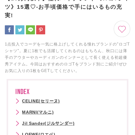
ツ》15選♡-お手頃価格で手にはいるもの充
実!
1点投入でコーデを一気に格上げしてくれる憧れブランドの"ロゴT
シャツ"。夏に1枚でも活躍してくれるのはもちろん、秋口には薄
手のアウターやカーディガンのインナーとして長く使える初超優
秀アイテム。今回はおすすめのロゴTをブランド別にご紹介!ぜひ
お気に入りの1枚をGETしてください。
INDEX
CELINE(セリーヌ)
MARNI(マルニ)
Jil Sander(ジルサンダー)
LOEWE(ロエベ)