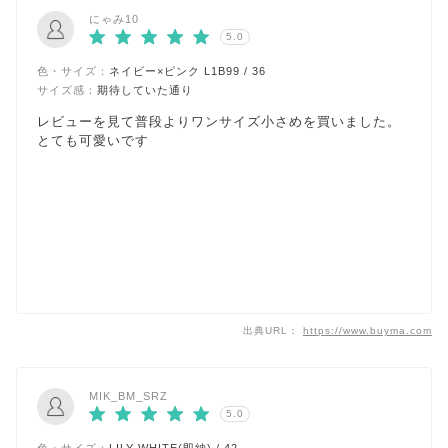
にゃみ10
5.0
色・サイズ：
ネイビー×ピンク L1B99 / 36
サイズ感：
期待していた通り
レビューを見て普段よりワンサイズ小さめを買いました。
とても可愛いです
出典URL：
https://www.buyma.com
MIK_BM_SRZ
5.0
色・サイズ：
LILY WHITE(即納) / 42