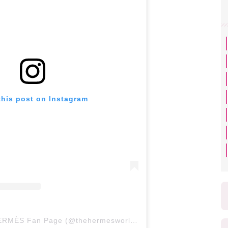
this post on Instagram
A post shared by HERMÈS Fan Page (@thehermesworld)
on
Nov 18, 2019 at 3: