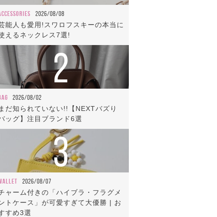
ACCESSORIES
2026/08/08
芸能人も愛用!スワロフスキーの本当に
使えるネックレス7選!
2
BAG
2026/08/02
まだ知られていない!!【NEXTバズり
バッグ】注目ブランド6選
3
WALLET
2026/08/07
チャーム付きの「ハイブラ・フラグメ
ントケース」が可愛すぎて大優勝 | お
すすめ3選