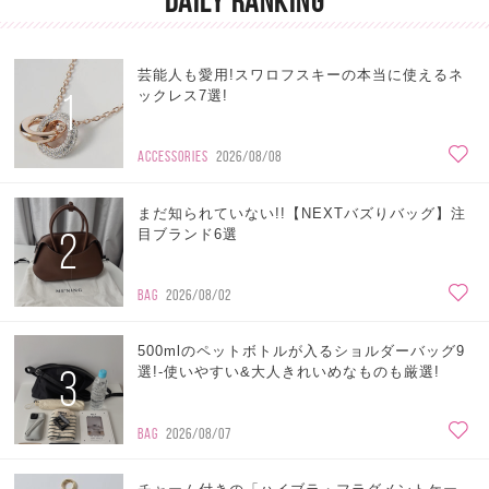
DAILY RANKING
芸能人も愛用!スワロフスキーの本当に使えるネ
1
ックレス7選!
ACCESSORIES
2026/08/08
まだ知られていない!!【NEXTバズりバッグ】注
2
目ブランド6選
BAG
2026/08/02
500mlのペットボトルが入るショルダーバッグ9
3
選!-使いやすい&大人きれいめなものも厳選!
BAG
2026/08/07