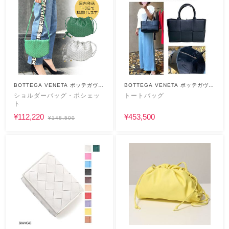
BOTTEGA VENETA ボッテガヴェ
BOTTEGA VENETA ボッテガヴェ
ネタ
ネタ
ショルダーバッグ・ポシェッ
トートバッグ
ト
¥112,220
¥453,500
¥148,500