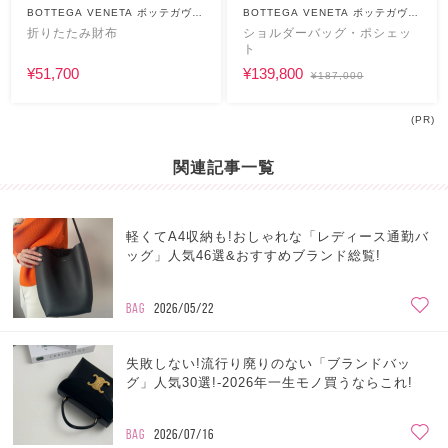
BOTTEGA VENETA ボッテガヴェ
BOTTEGA VENETA ボッテガヴェ
ネタ
ネタ
折りたたみ財布
ショルダーバッグ・ポシェッ
ト
¥51,700
¥139,800
¥187,000
(PR)
関連記事一覧
軽くてA4収納も!おしゃれな「レディース通勤バ
ッグ」人気46選&おすすめブランド総覧!
BAG
2026/05/22
失敗しない!流行り廃りのない「ブランドバッ
グ」人気30選!-2026年一生モノ買うならこれ!
BAG
2026/07/16