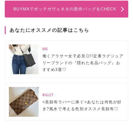
BUYMAでボッテガヴェネタの新作バッグをCHECK
あなたにオススメの記事はこちら
BAG
働くアラサー女子必見◎!!定番ラグジュア
リーブランドの『隠れた名品バッグ』お
すすめ3選♡
WALLET
<長財布ラバーに捧ぐ>あなたは何色が好
き?風水で考える色別オススメ長財布♡