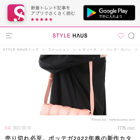
STYLE HAUSトップ
ファッション
レディース
バッグ・カバン
Photo by：
www.buyma.com
7775
BAG
2022/02/10
VIEWS
売り切れ必至。ボッテガ2022年春の新作カタ