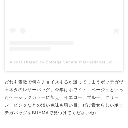
A post shared by Bottega Veneta International (@bottegavenetaworld)
どれも素敵で何をチョイスするか迷ってしまうボッテガヴ
ェネタのレザーバッグ。今年はホワイト、ベージュといっ
たベーシックカラーに加え、イエロー、ブルー、グリー
ン、ピンクなどの淡い色味も狙い目。ぜひ貴女らしいボッ
テガバッグをBUYMAで見つけてくださいね♪