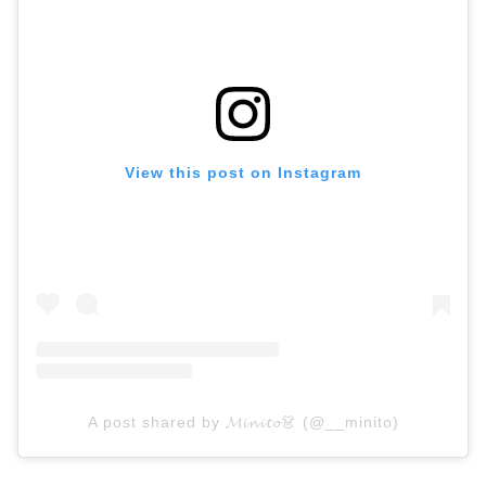
View this post on Instagram
A post shared by 𝓜𝓲𝓷𝓲𝓽𝓸👗 (@__minito)