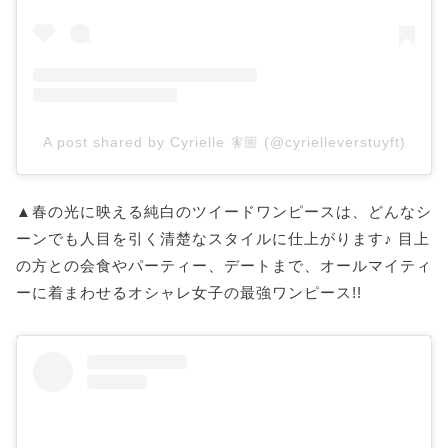
A post shared by Cyrielle 🧚🏼 (@cyrielleverstuyft)
▲春の光に映える純白のツイードワンピースは、どんなシ
ーンでも人目を引く清楚なスタイルに仕上がります♪ 目上
の方との会食やパーティー、デートまで、オールマイティ
ーに着まわせるオシャレ女子の最強ワンピース!!