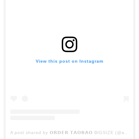
View this post on Instagram
A post shared by 𝗢𝗥𝗗𝗘𝗥 𝗧𝗔𝗢𝗕𝗔𝗢 BIGSIZE (@autumnclothing_)