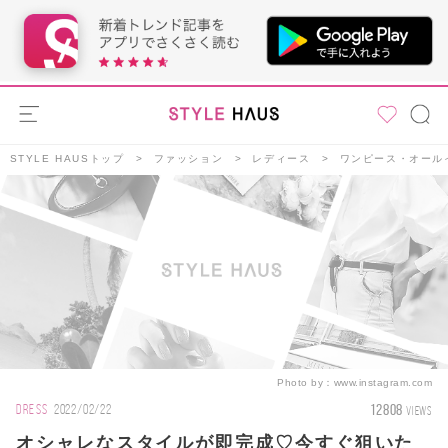
STYLE HAUSトップ
ファッション
レディース
ワンピース・オール
Photo by：
www.instagram.com
12808
DRESS
2022/02/22
VIEWS
オシャレなスタイルが即完成♡今すぐ狙いた