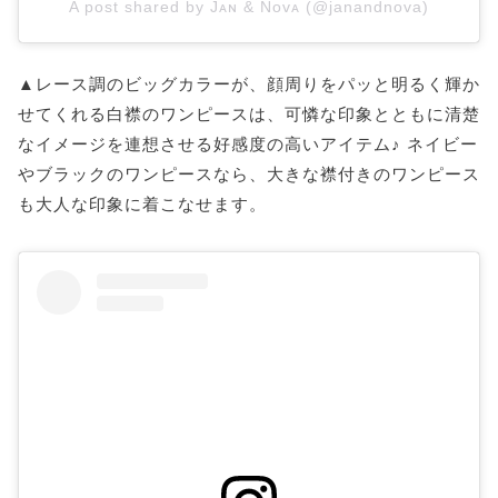
A post shared by Jᴀɴ & Nᴏᴠᴀ (@janandnova)
▲レース調のビッグカラーが、顔周りをパッと明るく輝か
せてくれる白襟のワンピースは、可憐な印象とともに清楚
なイメージを連想させる好感度の高いアイテム♪ ネイビー
やブラックのワンピースなら、大きな襟付きのワンピース
も大人な印象に着こなせます。