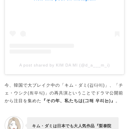
A post shared by KIM DA MI (@d_a___m_i)
今、韓国で大ブレイク中の「キム・ダミ(김다미)」、「チ
ェ・ウシク(최우식)」の再共演ということでドラマ公開前
から注目を集めた
『その年、私たちは(그해 우리는)』
。
キム・ダミは日本でも大人気作品『梨泰院