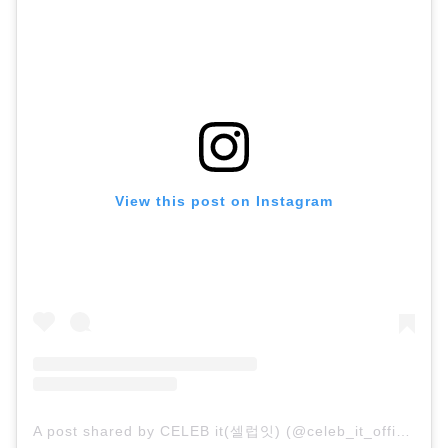
View this post on Instagram
A post shared by CELEB it(셀럽잇) (@celeb_it_official)