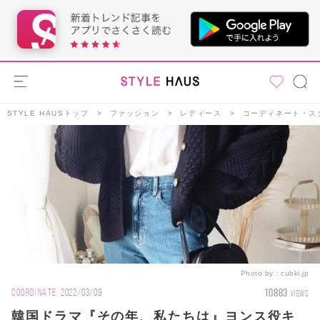
STYLE HAUSトップ
ファッション
レディース
コーディネート・ス
Photo by：
cubki.jp
10883
COORDINATE
2022/03/09
VIEWS
韓国ドラマ『その年、私たちは』ヨンス役キ