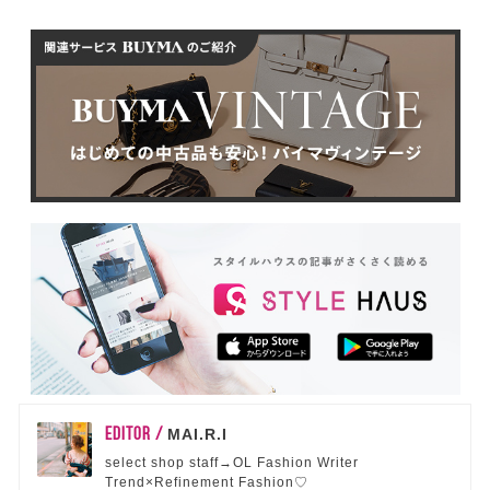
EDITOR /
MAI.R.I
select shop staff→OL Fashion Writer
Trend×Refinement Fashion♡