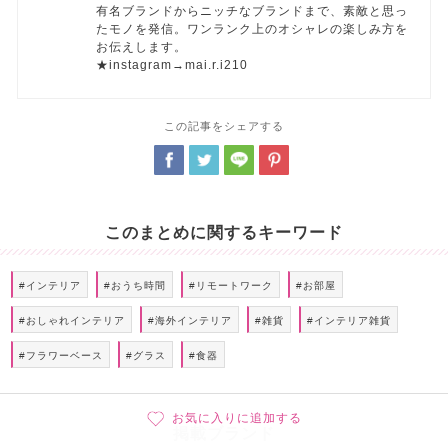
有名ブランドからニッチなブランドまで、素敵と思っ
たモノを発信。ワンランク上のオシャレの楽しみ方を
お伝えします。
★instagram→mai.r.i210
この記事をシェアする
このまとめに関するキーワード
#インテリア
#おうち時間
#リモートワーク
#お部屋
#おしゃれインテリア
#海外インテリア
#雑貨
#インテリア雑貨
#フラワーベース
#グラス
#食器
お気に入りに追加する
掲載ブランド