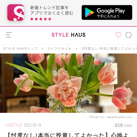
STYLE HAUSトップ
ライフスタイル
【忖度なし!本当に投資してよかっ
Photo by：
www.buyma.com
8326
LIFESTYLE
2022/05/19
VIEWS
【忖度なし!本当に投資してよかった】心地よ