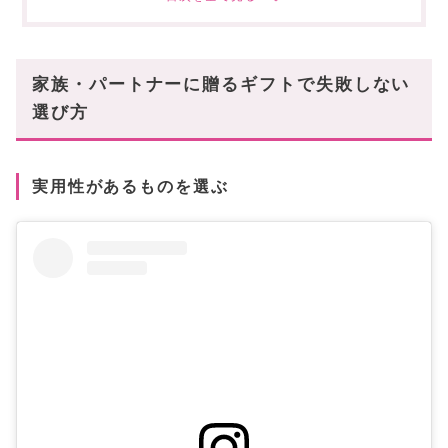
Louis Vuitton(ルイヴィトン)トートバッグ
CHANEL(シャネル)バイカラーウォレット
GOYARD(ゴヤール)カードケース
家族・パートナーに贈るギフトで失敗しない
HERMES(エルメス)カレ90スカーフ
選び方
Astier de Villatte カップ
marimekko(マリメッコ)プレート 20cm
ARC'TERYX バックパック Mantis
実用性があるものを選ぶ
PRADA(プラダ) ポーチ CANAPA
Starbucksステンレスタンブラー プラダを着た悪魔2
Tiffany & Co(ティファニー)ネックレス
ギフト選びで‟センスいい人”と思われるために