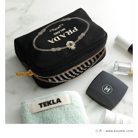
出典：
www.buyma.com