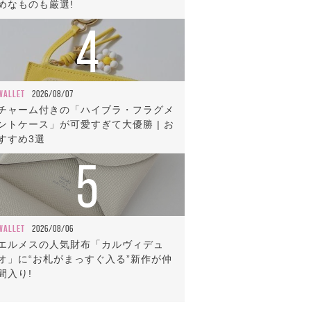
めなものも厳選!
4
WALLET
2026/08/07
チャーム付きの「ハイブラ・フラグメ
ントケース」が可愛すぎて大優勝 | お
すすめ3選
5
WALLET
2026/08/06
エルメスの人気財布「カルヴィデュ
オ」に“お札がまっすぐ入る”新作が仲
間入り!