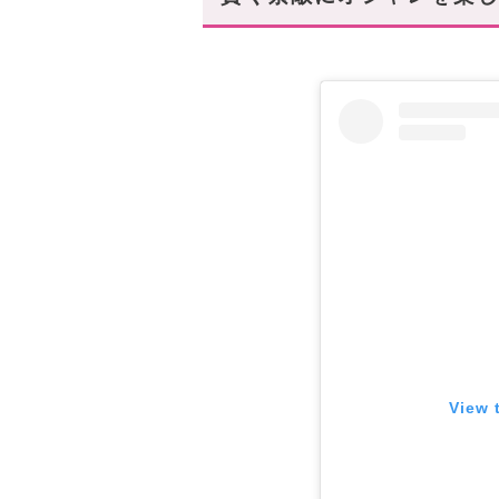
女っぷりが上がる「デート仕
まとめ
あなたにオススメの記事はこち
View 