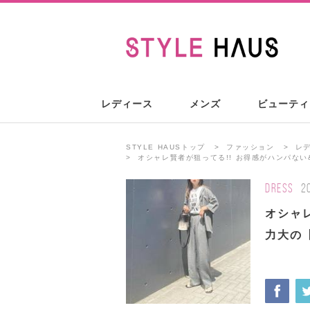
レディース
メンズ
ビューティ
STYLE HAUSトップ
ファッション
レ
オシャレ賢者が狙ってる!! お得感がハンパな
DRESS
2
オシャ
力大の