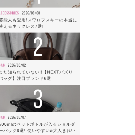
ACCESSORIES
2026/08/08
芸能人も愛用!スワロフスキーの本当に
使えるネックレス7選!
2
BAG
2026/08/02
まだ知られていない!!【NEXTバズり
バッグ】注目ブランド6選
3
BAG
2026/08/07
500mlのペットボトルが入るショルダ
ーバッグ9選!-使いやすい&大人きれい