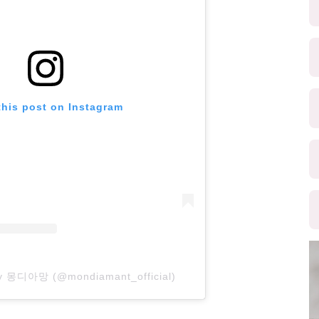
this post on Instagram
by 몽디아망 (@mondiamant_official)