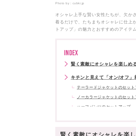
Photo by：
cubki.jp
オシャレ上手な賢い女性たちが、欠か
着るだけで、たちまちオシャレに仕上
トアップ」の魅力とおすすめのアイテ
INDEX
賢く素敵にオシャレを楽しめ
キチンと見えて「オン/オフ」
テーラードジャケットのセット
ノーカラージャケットのセット
ハーフパンツのセットアップ
春から秋まで「3シーズン」
オシャレに見えるのに「楽チ
賢く素敵にオシャレを楽