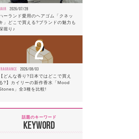
HAIR
2026/07/28
ハーランド愛用のヘアゴム「クネッ
キ」どこで買える?ブランドの魅力も
深堀り♪
2
FRAGRANCE
2026/08/03
【どんな香り?日本ではどこで買え
る?】カイリーの新作香水「Mood
Stones」全3種を比較!
話題のキーワード
KEYWORD