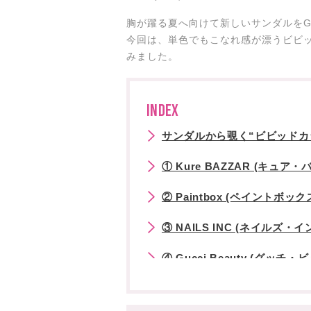
胸が躍る夏へ向けて新しいサンダルをG
今回は、単色でもこなれ感が漂うビビ
みました。
INDEX
サンダルから覗く“ビビッドカ
① Kure BAZZAR (キュア・
② Paintbox (ペイントボック
③ NAILS INC (ネイルズ・イ
④ Gucci Beauty (グッチ
⑤ ZOYA (ゾーヤ)