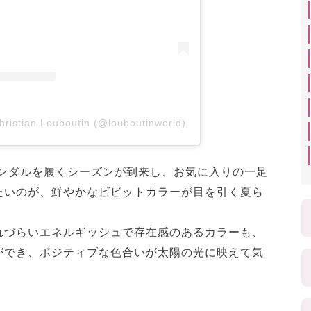
hristian Louboutin (@louboutinworld)
サンダルを履くシーズンが到来し、お気に入りの一足
たいのが、鮮やかなビビットカラーが目を引く夏ら
れづらいエネルギッシュで存在感のあるカラーも、
ができ、ポジティブな色合いが太陽の光に映えて気
。