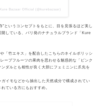
Kure Bazaar Official (@kurebazaar)
存”というコンセプトをもとに、目を見張るほど美し
開している、パリ発のナチュラルブランド「Kure
」や「竹エキス」を配合したこちらのネイルポリッシ
グレープフルーツの果肉を思わせる魅惑的な「ピンク
サンダルとも相性が良く大胆にフェミニンに爪先を
ャガイモなどから抽出した天然成分で構成されてい
されている方にもおすすめ。