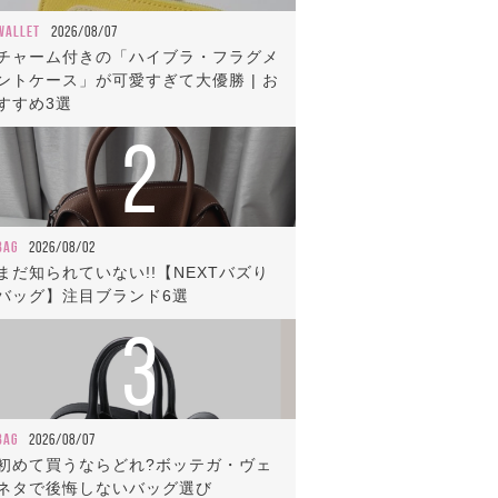
WALLET
2026/08/07
チャーム付きの「ハイブラ・フラグメ
ントケース」が可愛すぎて大優勝 | お
すすめ3選
2
BAG
2026/08/02
まだ知られていない!!【NEXTバズり
バッグ】注目ブランド6選
3
BAG
2026/08/07
初めて買うならどれ?ボッテガ・ヴェ
ネタで後悔しないバッグ選び