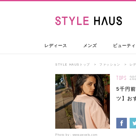
レディース
メンズ
ビューティ
STYLE HAUSトップ
ファッション
レ
TOPS
20
5千円
ツ】お
Photo by：
www.pexels.com