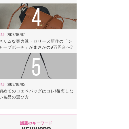
4
BAG
2026/08/07
スリムな実力派・セリーヌ新作の「シ
ャープポーチ」がまさかの9万円台〜⁉
5
BAG
2026/08/05
初めてのロエベバッグはコレ!後悔しな
い名品の選び方
話題のキーワード