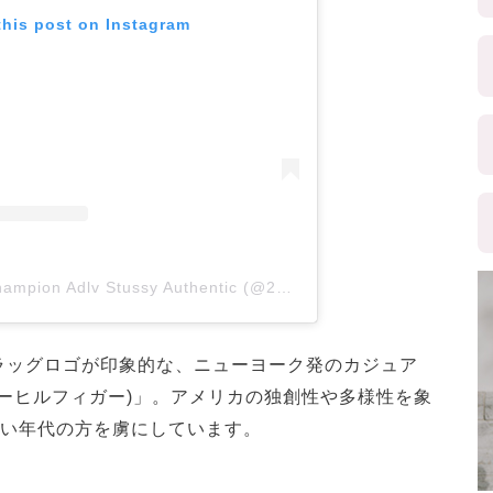
this post on Instagram
A post shared by Champion Adlv Stussy Authentic (@2bling.authentic)
ラッグロゴが印象的な、ニューヨーク発のカジュア
er(トミーヒルフィガー)」。アメリカの独創性や多様性を象
広い年代の方を虜にしています。