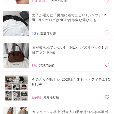
DENTAL CARE
2025/10/08
女子が選んだ「男性に着てほしいTシャツ」12
選!-目立つロゴはNG!?好印象な選び方も
TOPS
2026/07/30
まだ知られていない!!【NEXTバズりバッグ】注
目ブランド6選
BAG
2026/08/02
今みんなが欲しい!2026上半期ヒットアイテムTO
P10👑
WOMEN
2026/07/30
カジュアルを格上げ!大人の男が持つべき本革ボ