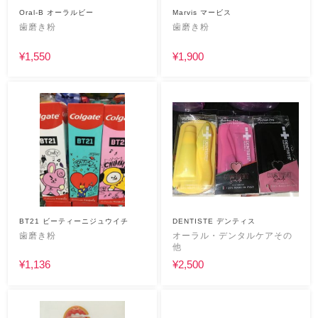
Oral-B オーラルビー
Marvis マービス
歯磨き粉
歯磨き粉
¥1,550
¥1,900
BT21 ビーティーニジュウイチ
DENTISTE デンティス
歯磨き粉
オーラル・デンタルケアその
他
¥1,136
¥2,500