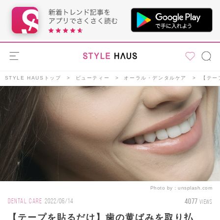
STYLE HAUSトップ
ビューティー
オーラル・デンタルケア
【テー
Photo by：
unsplash.com
4077
DENTAL CARE
2022/06/14
VIEWS
【テープを貼るだけ】歯の黄ばみを取り払