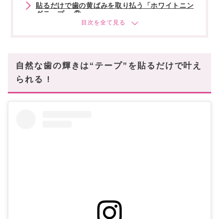
貼るだけで歯の黄ばみを取り払う「ホワイトニン
グテープ」 ②
White glo (ホワイト・グロー)
貼るだけで歯の黄ばみを取り払う「ホワイトニン
グテープ」 ③
自然な歯の輝きは“テープ”を貼るだけで叶え
MOON (ムーン)
られる !
貼るだけで歯の黄ばみを取り払う「ホワイトニン
グテープ」 ④
Burst Oral Care (バースト・オーラル・ケア)
まとめ
あなたにオススメの記事はこちら!