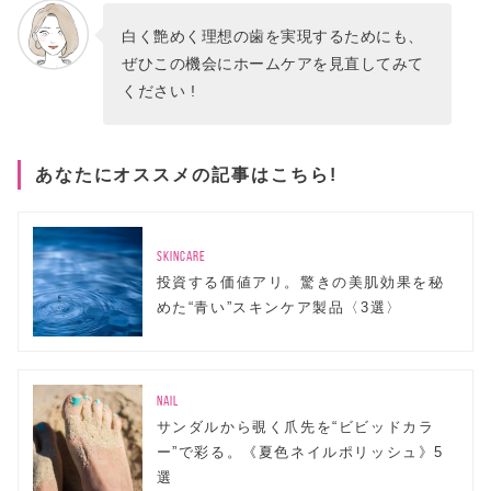
白く艶めく理想の歯を実現するためにも、
ぜひこの機会にホームケアを見直してみて
ください !
あなたにオススメの記事はこちら!
SKINCARE
投資する価値アリ。驚きの美肌効果を秘
めた“青い”スキンケア製品〈3選〉
NAIL
サンダルから覗く爪先を“ビビッドカラ
ー”で彩る。《夏色ネイルポリッシュ》5
選