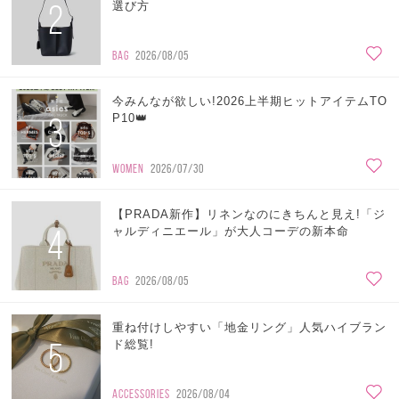
2
選び方
BAG
2026/08/05
今みんなが欲しい!2026上半期ヒットアイテムTO
3
P10👑
WOMEN
2026/07/30
【PRADA新作】リネンなのにきちんと見え!「ジ
4
ャルディニエール」が大人コーデの新本命
BAG
2026/08/05
重ね付けしやすい「地金リング」人気ハイブラン
5
ド総覧!
ACCESSORIES
2026/08/04