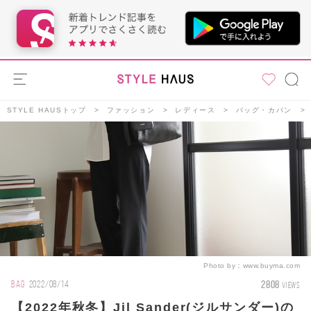
STYLE HAUSトップ
ファッション
レディース
バッグ・カバン
Photo by：
www.buyma.com
2808
BAG
2022/08/14
VIEWS
【2022年秋冬】Jil Sander(ジルサンダー)の