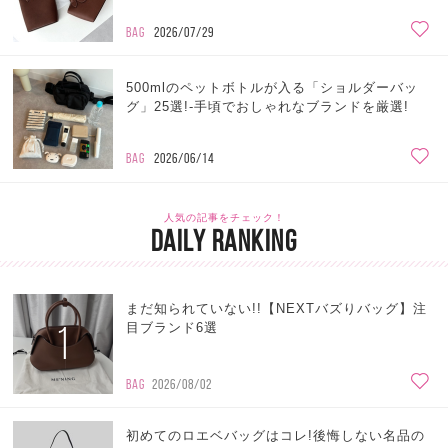
BAG
2026/07/29
500mlのペットボトルが入る「ショルダーバッ
グ」25選!-手頃でおしゃれなブランドを厳選!
BAG
2026/06/14
人気の記事をチェック！
DAILY RANKING
まだ知られていない!!【NEXTバズりバッグ】注
1
目ブランド6選
BAG
2026/08/02
初めてのロエベバッグはコレ!後悔しない名品の