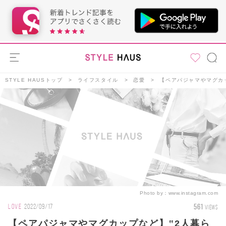
STYLE HAUSトップ
ライフスタイル
恋愛
【ペアパジャマやマグカ
Photo by：
www.instagram.com
561
LOVE
2022/09/17
VIEWS
【ペアパジャマやマグカップなど】‟2人暮ら