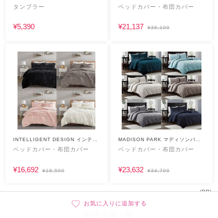
ク
タンブラー
ベッドカバー・布団カバー
¥5,390
¥21,137
¥36,100
INTELLIGENT DESIGN インテリ
MADISON PARK マディソンパー
ジェント デザイン
ク
ベッドカバー・布団カバー
ベッドカバー・布団カバー
¥16,692
¥23,632
¥18,500
¥34,700
(PR)
お気に入りに追加する
関連記事一覧