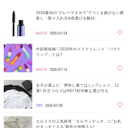
2026最旬の“グレーマスカラ”でつくる媚びない眼
差し〈取り入れ方&色選びを解説〉
MAKEUP
2026/01/24
中顔面短縮♡2026年のメイクトレンド「パウト
リップ」とは?
MAKEUP
2026/07/14
女子が選んだ「男性に着てほしいTシャツ」12
選!-目立つロゴはNG!?好印象な選び方も
TOPS
2026/07/30
エルメスの人気財布「カルヴィデュオ」に“お札
がまっすぐ入る”新作が仲間入り!