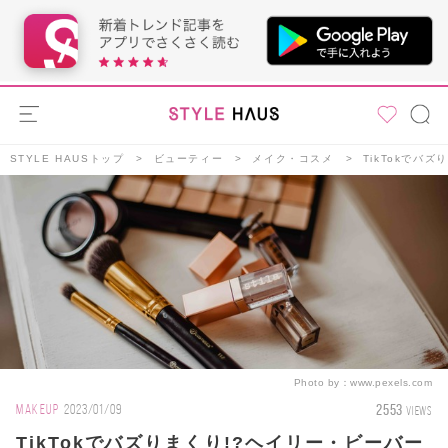
STYLE HAUSトップ
ビューティー
メイク・コスメ
TikTokで
Photo by：
www.pexels.com
2553
MAKEUP
2023/01/09
VIEWS
TikTokでバズりまくり!?ヘイリー・ビーバー