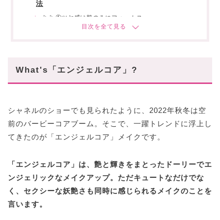
法
▷▷①ツヤ感は肌のみにフォーカス
▷▷②引き算を心がけて
▷▷③コーラル系で統一
いつものメイクに変化を
What's「エンジェルコア」?
あなたにオススメの記事はこちら!
シャネルのショーでも見られたように、2022年秋冬は空
前のバービーコアブーム。そこで、一躍トレンドに浮上し
てきたのが「エンジェルコア」メイクです。
「エンジェルコア」は、艶と輝きをまとったドーリーでエ
ンジェリックなメイクアップ。ただキュートなだけでな
く、セクシーな妖艶さも同時に感じられるメイクのことを
言います。