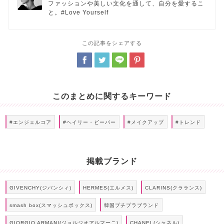
ファッションや美しい文化を通して、自分を愛するこ
と。#Love Yourself
この記事をシェアする
このまとめに関するキーワード
#エンジェルコア
#ヘイリー・ビーバー
#メイクアップ
#トレンド
掲載ブランド
GIVENCHY(ジバンシィ)
HERMES(エルメス)
CLARINS(クラランス)
smash box(スマッシュボックス)
韓国プチプラブランド
GIORGIO ARMANI(ジョルジオアルマーニ)
CHANEL(シャネル)