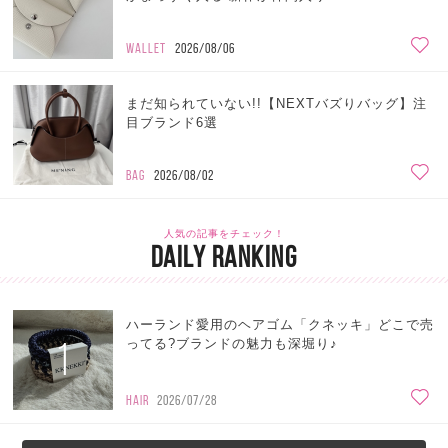
WALLET
2026/08/06
まだ知られていない!!【NEXTバズりバッグ】注
目ブランド6選
BAG
2026/08/02
人気の記事をチェック！
DAILY RANKING
ハーランド愛用のヘアゴム「クネッキ」どこで売
1
ってる?ブランドの魅力も深堀り♪
HAIR
2026/07/28