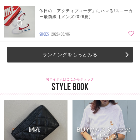
休日の「アクティブコーデ」にハマる!スニーカ
5
ー最前線【メンズ2026夏】
SHOES
2026/08/06
ランキングをもっとみる
旬アイテムはここからチェック
STYLE BOOK
財布
BUYMAスタッフの
自腹買い