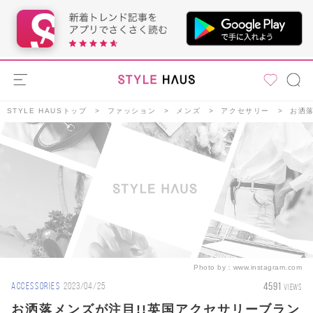
STYLE HAUSトップ
ファッション
メンズ
アクセサリー
お洒落
Photo by：
www.instagram.com
4591
ACCESSORIES
2023/04/25
VIEWS
お洒落メンズが注目!!英国アクセサリーブラン