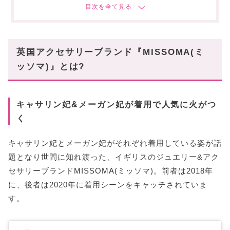
MISSOMA(ミッソマ)を楽しむなら重ね付けはマスト
☆
お洒落男子にオススメのアクセサリーをCheck!!
英国アクセサリーブランド『MISSOMA(ミ
●リング・ブレスレット
ッソマ)』とは?
●ネックレス
●ピアス
〜まとめ〜
キャサリン妃&メーガン妃が着用で人気に火がつ
く
キャサリン妃とメーガン妃がそれぞれ着用している姿が話
題となり世間に知れ渡った、イギリスのジュエリー&アク
セサリーブランドMISSOMA(ミッソマ)。前者は2018年
に、後者は2020年に着用シーンをキャッチされていま
す。