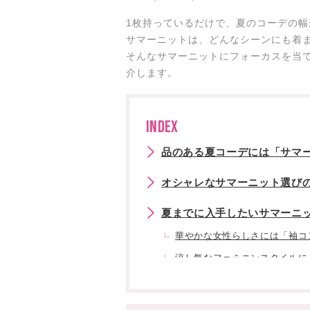
1枚持っているだけで、夏のコーデの幅
サマーニットは、どんなシーンにも着
そんなサマーニットにフォーカスを当
介します。
INDEX
品のある夏コーデには「サマー
オシャレなサマーニット選びの
夏までに入手したいサマーニッ
華やかな女性らしさには「袖コ
涼し気なフェミニンスタイルに
クラシカルで上品な「ケーブル
抜け感が楽しめる「ローゲージ