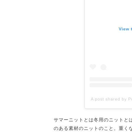
View 
A post shared by P
サマーニットとは冬用のニットと
のある素材のニットのこと。重く