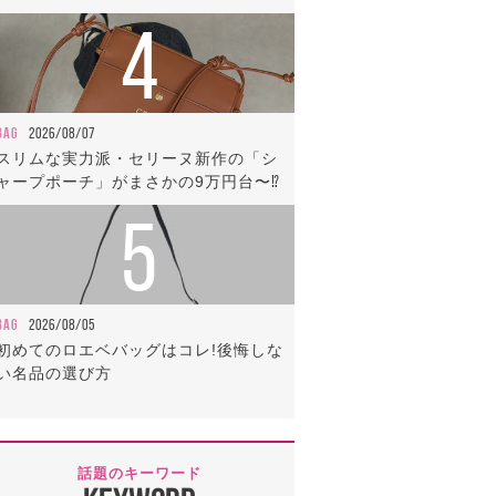
4
BAG
2026/08/07
スリムな実力派・セリーヌ新作の「シ
ャープポーチ」がまさかの9万円台〜⁉
5
BAG
2026/08/05
初めてのロエベバッグはコレ!後悔しな
い名品の選び方
話題のキーワード