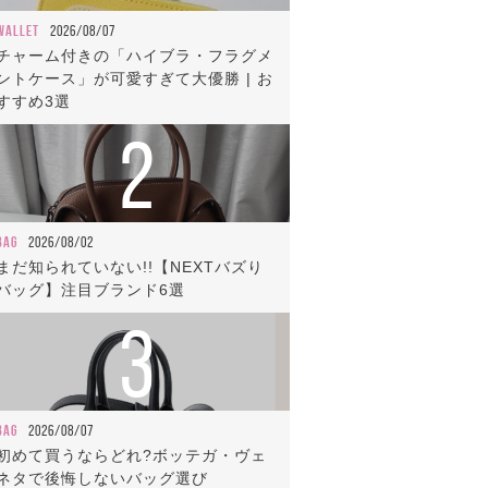
WALLET
2026/08/07
チャーム付きの「ハイブラ・フラグメ
ントケース」が可愛すぎて大優勝 | お
すすめ3選
2
BAG
2026/08/02
まだ知られていない!!【NEXTバズり
バッグ】注目ブランド6選
3
BAG
2026/08/07
初めて買うならどれ?ボッテガ・ヴェ
ネタで後悔しないバッグ選び