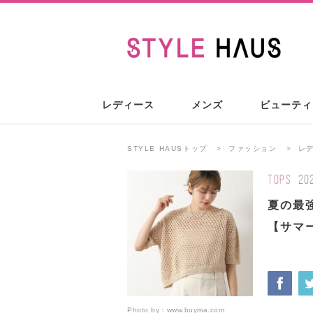
レディース
メンズ
ビューティ
STYLE HAUSトップ
ファッション
レ
TOPS
20
夏の最
【サマ
Photo by：
www.buyma.com