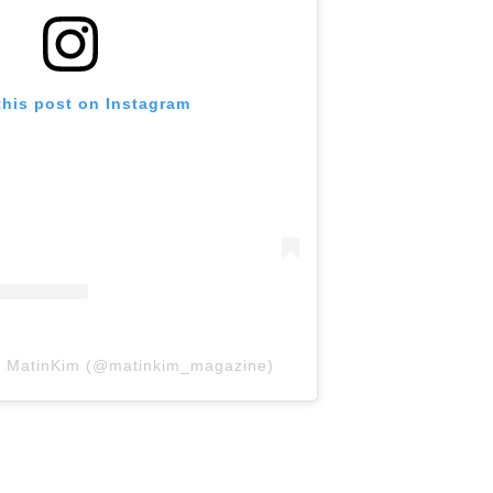
this post on Instagram
y MatinKim (@matinkim_magazine)