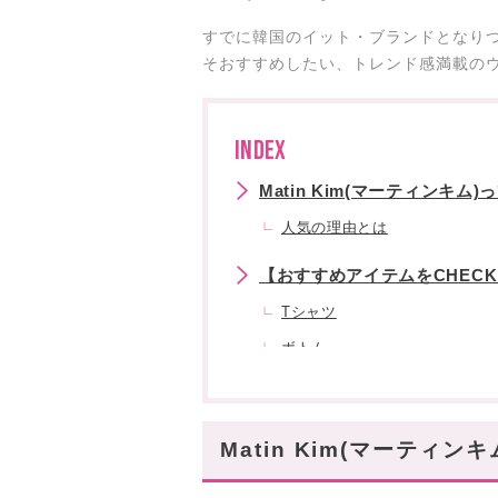
すでに韓国のイット・ブランドとなりつつ
そおすすめしたい、トレンド感満載の
INDEX
Matin Kim(マーティンキム
人気の理由とは
【おすすめアイテムをCHEC
Tシャツ
ボトム
~他にも買って損なしのファッ
Matin Kim(マーティンキム
Matin Kim(マーティ