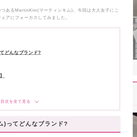
あるMartinKim(マーティンキム)。今回は大人女子にこ
ウェアにフォーカスしてみました。
)ってどんなブランド?
K】
ションアイテムが目白押し~
)から目が離せない♡
ンキム)ってどんなブランド?