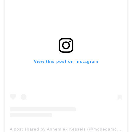
TOD'S(トッズ)
3.1 Phillip Lim(3.1フィリップリム)
Jil Sander(ジルサンダー)
MM6 Maison Margiela(エムエムシックス)
Ganni(ガニー)
【マフラー・ストール編】
LOEWE(ロエベ)
View this post on Instagram
GIVENCHY(ジバンシィ)
Johnstons(ジョンストンズ)
Max Mara(マックスマーラ)
Ralph Lauren(ラルフローレン)
【ハット・ニット帽・手袋】
PRADA(プラダ)
toteme(トーテムスウェーデン)
A post shared by Annemiek Kessels (@modedamour)
Ganni(ガニー)