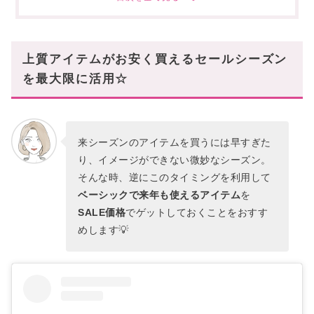
AMI PARIS(アミ パリス)
Base Range(ベースレンジ)
【ウールパンツ編】
上質アイテムがお安く買えるセールシーズン
BOTTEGA VENETA(ボッテガヴェネタ)
を最大限に活用☆
Max Mara(マックスマーラ)
Acne Studios(アクネストゥディオス)
The Row(ザ・ロウ)
来シーズンのアイテムを買うには早すぎた
Weekend Max Mara
り、イメージができない微妙なシーズン。
そんな時、逆にこのタイミングを利用して
【ウールコート・ダウンジャケット編】
ベーシックで来年も使えるアイテム
を
S Max Mara(エス マックスマーラ)
SALE価格
でゲットしておくことをおすす
Max Mara(マックスマーラ)
めします💡
Burberry(バーバリー)
Mackage(マッカージュ)
HERNO(ヘルノ)
【ブーツ編】