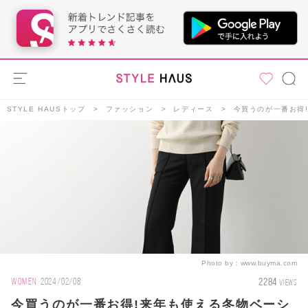
STYLE HAUSトップ
ファッション
レディース
今買うのが一番お得
Photo by：
www.buyma.com
2284
WOMEN
2024/02/08
VIEWS
今買うのが一番お得!来年も使える冬物ベーシ