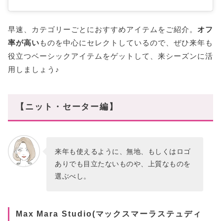
Anya Hindmarch(アニヤハインドマーチ)
Max Mara(マックスマーラ)
早速、カテゴリーごとにおすすめアイテムをご紹介。
オフ
率が高い
ものを中心にセレクトしているので、ぜひ来年も
セール期間は上質アイテムをお得にGET!
役立つベーシックアイテムをゲットして、来シーズンに活
用しましょう♪
【ニット・セーター編】
来年も使えるように、無地、もしくはロゴ
ありでも目立たないものや、上質なものを
選ぶべし。
Max Mara Studio(マックスマーラステュディ