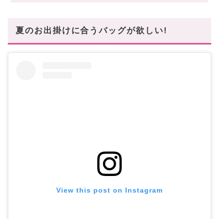
Ganni(ガニー)
Longchamp(ロンシャン)
夏のお出掛けに合うバッグが欲しい!
お値段以上の価値がある!憧れハイブランド【5
選】
LOEWE(ロエベ)
TOD'S(トッズ)
PRADA(プラダ)
MiuMiu(ミュウミュウ)
Chloe(クロエ)
最後に
View this post on Instagram