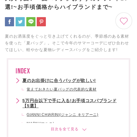
選!~お手頃価格からハイブランドまで~
夏のお洒落度をぐっと引き上げてくれるのが、季節感のある素材
を使った「夏バッグ」。そこで今年のサマーコーデにぜひ合わせ
てほしい、軽やかな夏物レディースバッグをご紹介します!
INDEX
夏のお出掛けに合うバッグが欲しい!
覚えておきたい夏バッグの代表的な素材
5万円台以下で手に入る!お手頃コスパブランド
【5選】
GIANNI CHIARINI(ジャンニ キリアーニ)
MARNI(マルニ)
HVISK(ヴィスク)