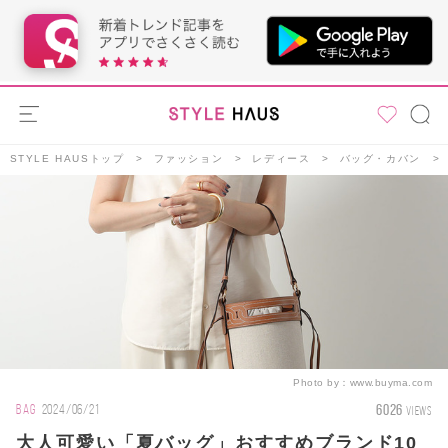
STYLE HAUSトップ
ファッション
レディース
バッグ・カバン
Photo by：
www.buyma.com
6026
BAG
2024/06/21
VIEWS
大人可愛い「夏バッグ」おすすめブランド10