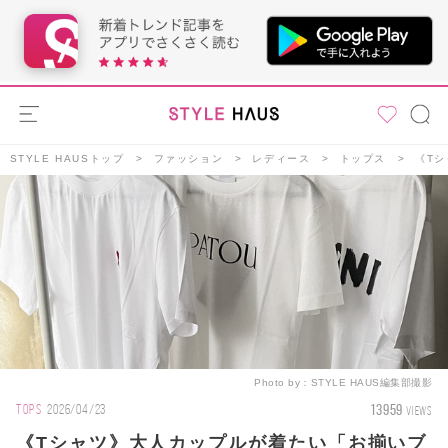
STYLE HAUSトップ
ファッション
レディース
トップス
《Tシ
Photo by：
STYLE HAUS編集部撮影
13959
TOPS
2026/04/23
VIEWS
《Tシャツ》大人カップルが着たい「お揃いブ