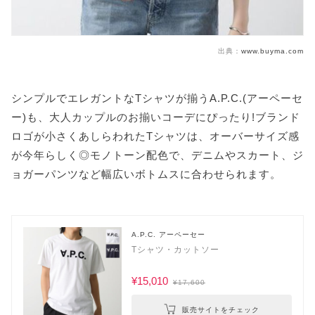
出典：
www.buyma.com
シンプルでエレガントなTシャツが揃うA.P.C.(アーペーセ
ー)も、大人カップルのお揃いコーデにぴったり!ブランド
ロゴが小さくあしらわれたTシャツは、オーバーサイズ感
が今年らしく◎モノトーン配色で、デニムやスカート、ジ
ョガーパンツなど幅広いボトムスに合わせられます。
A.P.C. アーペーセー
Tシャツ・カットソー
¥15,010
¥17,600
販売サイトをチェック