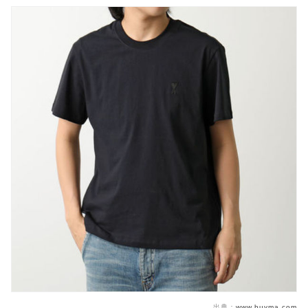
出典：
www.buyma.com