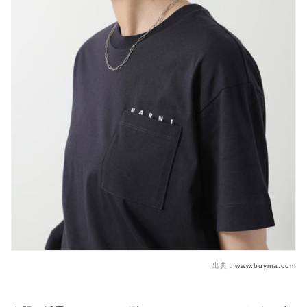
出典：
www.buyma.com