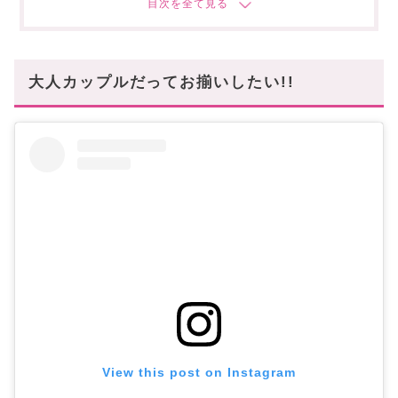
洗練されたロゴがハイセンス▹▹メゾン マルジェラ
ブランドロゴでスタイリッシュ▹▹PRADA(プラダ)
配色ラインが今年らしい▹▹CELINE(セリーヌ)
大人カップルだってお揃いしたい!!
【お手頃ブランド編】おすすめのお揃いTシャツ
ブランド
ニュークラシックなTシャツ▹▹メゾンキツネ
ベーシックTシャツならココ!▹▹A.P.C.(アーペーセー)
ハートのロゴがエレガント▹▹アミ パリス
今年らしいスポーティー感になる▹▹ニューバランス
他にはないハイセンスなTシャツが揃う▹▹アーダーエ
ラー
大人向けお揃いTシャツコーデ2選
ユニセックスでスタイリッシュな「デニムコーデ」
ボトムスと色で差を付ける「スポーティーコーデ」
View this post on Instagram
スタハ編集部の「お揃いアクセサリー」レビュー
動画もあわせて✓