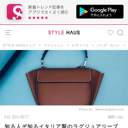
STYLE HAUSトップ
ファッション
レディース
バッグ・カバン
Photo by：
www.instagram.com
3601
BAG
2024/09/27
VIEWS
知る人ぞ知るイタリア製のラグジュアリーブ