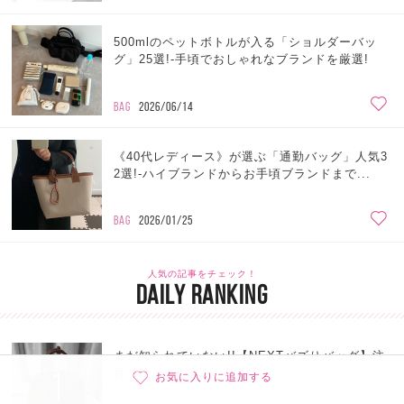
500mlのペットボトルが入る「ショルダーバッ
グ」25選!-手頃でおしゃれなブランドを厳選!
BAG
2026/06/14
《40代レディース》が選ぶ「通勤バッグ」人気3
2選!-ハイブランドからお手頃ブランドまで...
BAG
2026/01/25
人気の記事をチェック！
DAILY RANKING
まだ知られていない!!【NEXTバズりバッグ】注
1
目ブランド6選
お気に入りに追加する