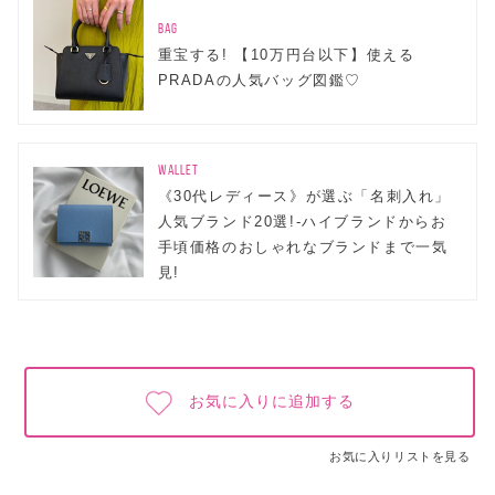
BAG
重宝する! 【10万円台以下】使える
PRADAの人気バッグ図鑑♡
WALLET
《30代レディース》が選ぶ「名刺入れ」
人気ブランド20選!-ハイブランドからお
手頃価格のおしゃれなブランドまで一気
見!
お気に入りに追加する
お気に入りリストを見る