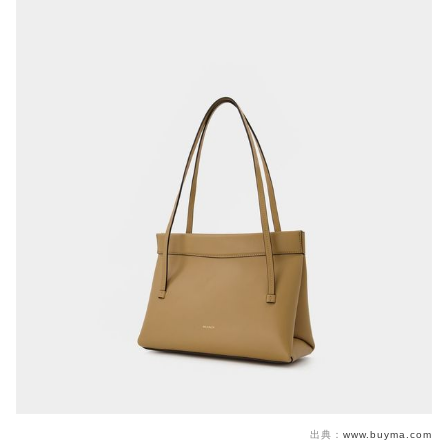
出典：
www.buyma.com