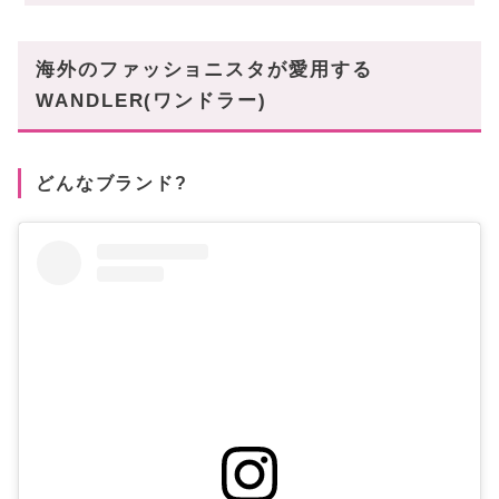
上質な製品に対しての価格設定
おすすめBAG
海外のファッショニスタが愛用する
アイコンBAG‟(ホルテンシア)”
WANDLER(ワンドラー)
デイリー使いしたい‟(ペネロペ)”
おとなっぽさ溢れる‟ジョアンナ”
どんなブランド?
旬な顔に‟Oscar”
人と被らないデザイン性‟Kate(ケイト)”
今後も目が離せない♡