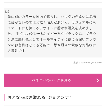
先に別のカラーを国内で購入し、バッグの色違いは流石
に芸がないのではと散々悩んだあげく、カジュアルにも
スマートにも持てるデザインに惹かれ購入を決めまし
た。 手持ちのグレー&ネイビー系やブラック系、ブラウ
ン系に差し色としてオールマイティに使える深いブラウ
ンのお色目はとても万能で、想像通りの素敵なお品物に
大満足です。
出典：
www.buyma.com
ペネロペのバッグを見る
おとなっぽさ溢れる‟ジョアンナ”