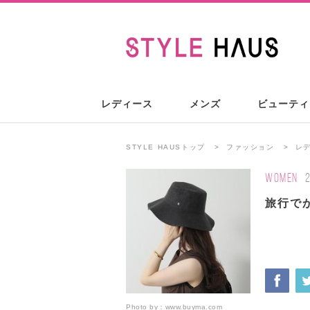
レディース
メンズ
ビューティ
STYLE HAUSトップ
ファッション
レ
WOMEN
旅行で
Photo by：
www.buyma.com