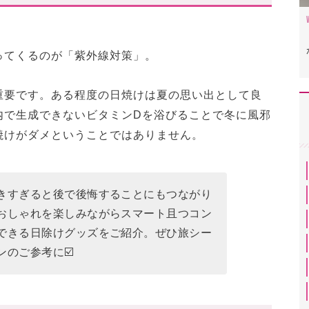
ってくるのが「紫外線対策」。
重要です。ある程度の日焼けは夏の思い出として良
内で生成できないビタミンDを浴びることで冬に風邪
ムカバー
焼けがダメということではありません。
け止めスプレー
畳み日傘
きすぎると後で後悔することにもつながり
グラス
おしゃれを楽しみながらスマート且つコン
できる日除けグッズをご紹介。ぜひ旅シー
策
のご参考に☑️