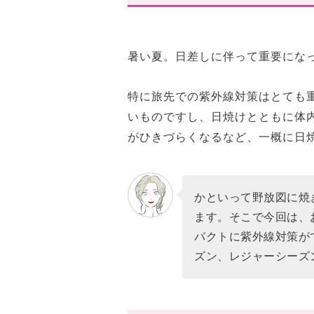
ORR(オル)
TATRAS(タトラス)
暑い夏。日差しに伴って重要にな
ARC'TERYX(アークテリクス)
MONCLER(モンクレール)
特に旅先での紫外線対策はとても
いものですし、日焼けとともに体
【おすすめアイテム】③アー
がひきづらくなるなど、一概に日
【おすすめアイテム】④日焼
【おすすめアイテム】⑤折り
かといって野放図に焼
【おすすめアイテム】⑥サン
ます。そこで今回は、
パクトに紫外線対策が
お洒落&スマートに日焼け対
ズン、レジャーシーズン