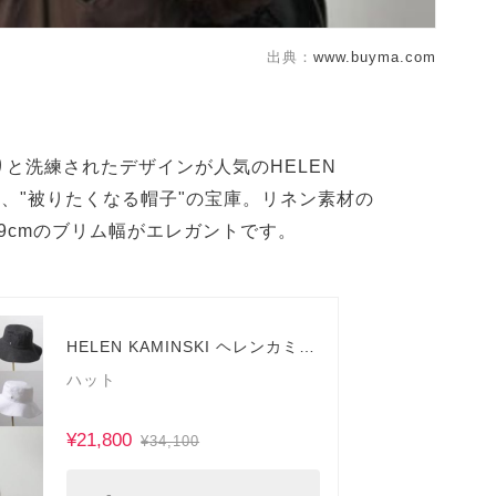
出典：
www.buyma.com
と洗練されたデザインが人気のHELEN
)は、"被りたくなる帽子"の宝庫。リネン素材の
い9cmのブリム幅がエレガントです。
HELEN KAMINSKI ヘレンカミン
スキー
ハット
¥21,800
¥34,100