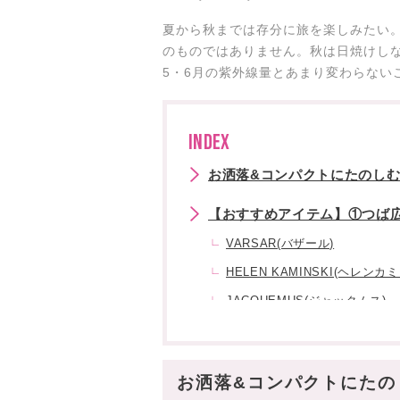
夏から秋までは存分に旅を楽しみたい
のものではありません。秋は日焼けし
5・6月の紫外線量とあまり変わらない
INDEX
お洒落&コンパクトにたのし
【おすすめアイテム】①つば
VARSAR(バザール)
HELEN KAMINSKI(ヘレンカ
JACQUEMUS(ジャックムス)
Lorna Murray(ローナマーレイ)
Columbia(コロンビア)
お洒落&コンパクトにたの
【おすすめアイテム】②パー