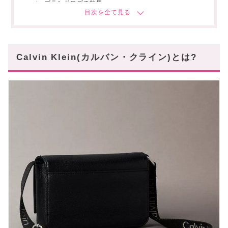
ブランドロゴの効果
高見え確実!1万円台のカルバンクラインのバッグ
おすすめ10選
ショルダーバッグ LV04G3000G
Calvin Klein(カルバン・クライン)とは?
CK MUST REPORTER LV04D3083G
バックパック
ボディバッグ LV04G3001G UB1
ショルダーバッグ LV04G3089G UB1
リュック LV04G3131G UB1
ショルダーバッグ LV04G3090G UB1
ミニショルダーバッグ LV04G3031G-UB1
LV04G3178G PCG バッグ
ボディバッグ
スタハ編集部の「高コスパ・バッグ」レビュー動
画もあわせて✓
1万円台で手に入るカルバンクラインのバッグ