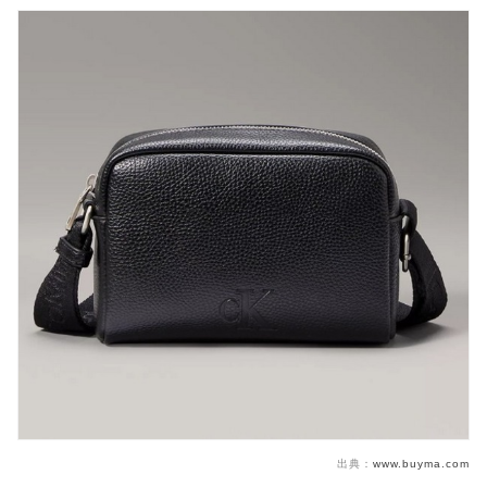
出典：
www.buyma.com