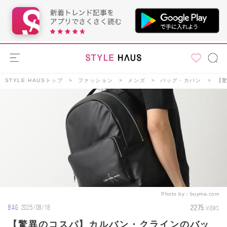
STYLE HAUSトップ
ファッション
メンズ
バッグ・カバン
【
Photo by：
buyma.com
2275
BAG
2025/08/18
VIEWS
【驚異のコスパ】カルバン・クラインのバッ