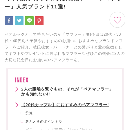
ー」人気ブランド11選!
ペアルックとして持ちたいのが「マフラー」🧣!今回は20代・30
代・40代別の予算やおすすめのお揃いにおすすめなブランドマフ
ラーをご紹介。彼氏彼女・パートナーとの繋がりと愛の象徴とし
てギフトやプレゼントに選ばれるマフラー♡ぜひこの機会に2人の
大切な記念日にお揃いのペアマフラーを。
INDEX
2人の距離を繋ぐもの、それが「ペアマフラー」
かも知れない!!
【20代カップル】におすすめのペアマフラー!
予算
選ぶときのポイント💡
グラデーションが可愛い「Acne Studios」