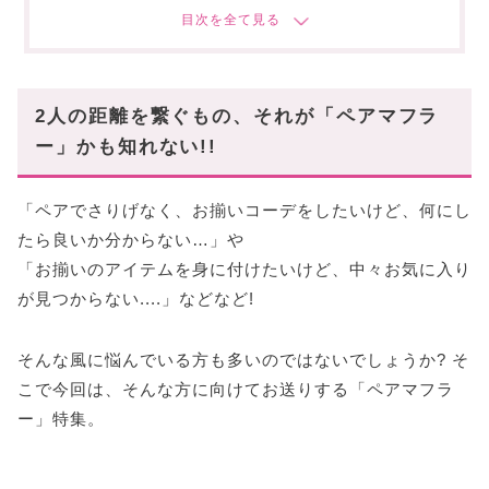
ハートにAがアイコニックな「AMI PARIS」
カラバリ豊富な「Vivienne Westwood」
アレンジも楽しめる「MARNI」
2人の距離を繋ぐもの、それが「ペアマフラ
【30代カップル】におすすめのペアマフラー!
ー」かも知れない!!
予算
選ぶときのポイント💡
「ペアでさりげなく、お揃いコーデをしたいけど、何にし
大人きれいめに「Ralph Lauren」
たら良いか分からない…」や
ミニマルモード派に人気「Jil Sander」
「お揃いのアイテムを身に付けたいけど、中々お気に入り
カシミアの肌触りと温もり「Johnstons」
が見つからない....」などなど!
お洒落に差がつく「Toteme」
そんな風に悩んでいる方も多いのではないでしょうか? そ
【40代カップル】におすすめのペアマフラー!
こで今回は、そんな方に向けてお送りする「ペアマフラ
予算
ー」特集。
選ぶときのポイント💡
良いものを知る大人の定番「Burberry」