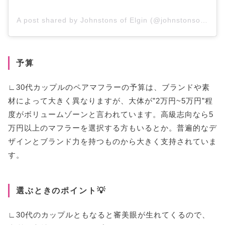
A post shared by Johnstons of Elgin (@johnstonsofelgin)
予算
∟30代カップルのペアマフラーの予算は、ブランドや素
材によって大きく異なりますが、大体が”2万円~5万円”程
度がボリュームゾーンと言われています。高級志向なら5
万円以上のマフラーを選択する方もいるとか。普遍的なデ
ザインとブランド力を持つものから大きく支持されていま
す。
選ぶときのポイント💡
∟30代のカップルともなると審美眼が生れてくるので、