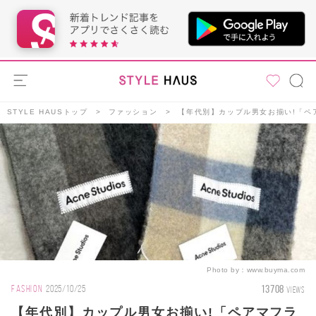
STYLE HAUSトップ
ファッション
【年代別】カップル男女お揃い!「ペ
Photo by：
www.buyma.com
13708
FASHION
2025/10/25
VIEWS
【年代別】カップル男女お揃い!「ペアマフラ