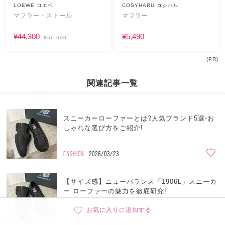
LOEWE ロエベ
COSYHARU コシハル
マフラー・ストール
マフラー
¥44,300
¥5,490
¥50,600
(PR)
関連記事一覧
スニーカーローファーとは?人気ブランド5選-お
しゃれな選び方をご紹介!
FASHION
2026/03/23
【サイズ感】ニューバランス「1906L」スニーカ
ー ローファーの魅力を徹底研究!
お気に入りに追加する
FASHION
2026/02/14