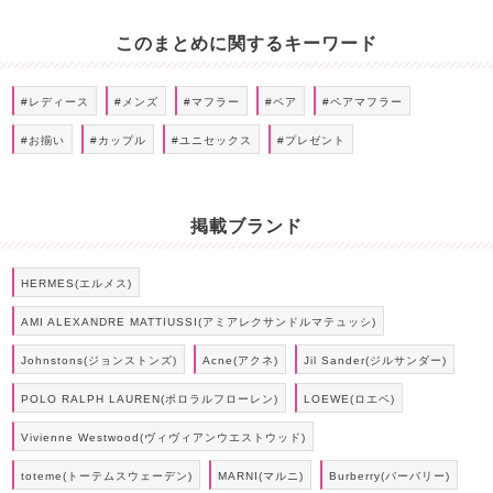
このまとめに関するキーワード
#レディース
#メンズ
#マフラー
#ペア
#ペアマフラー
#お揃い
#カップル
#ユニセックス
#プレゼント
掲載ブランド
HERMES(エルメス)
AMI ALEXANDRE MATTIUSSI(アミアレクサンドルマテュッシ)
Johnstons(ジョンストンズ)
Acne(アクネ)
Jil Sander(ジルサンダー)
POLO RALPH LAUREN(ポロラルフローレン)
LOEWE(ロエベ)
Vivienne Westwood(ヴィヴィアンウエストウッド)
toteme(トーテムスウェーデン)
MARNI(マルニ)
Burberry(バーバリー)