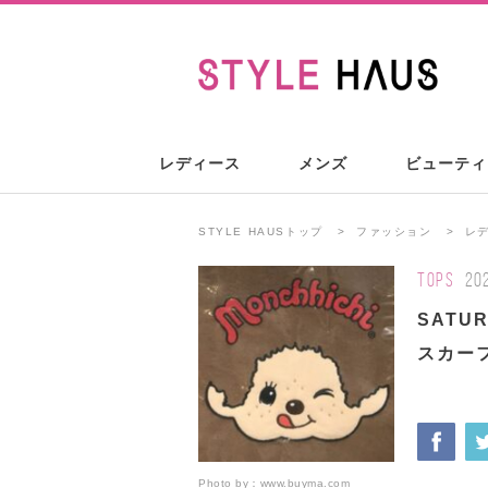
レディース
メンズ
ビューティ
STYLE HAUSトップ
ファッション
レ
TOPS
20
SATU
スカー
Photo by：
www.buyma.com