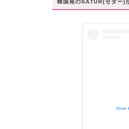
韓国発のSATUR(セター
View 