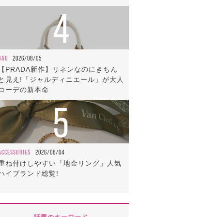
4
BAG
2026/08/05
【PRADA新作】リネンなのにきちん
と見え!「ジャルディニエール」が大人
コーデの新本命
5
ACCESSORIES
2026/08/04
重ね付けしやすい「地金リング」人気
ハイブランド総覧!