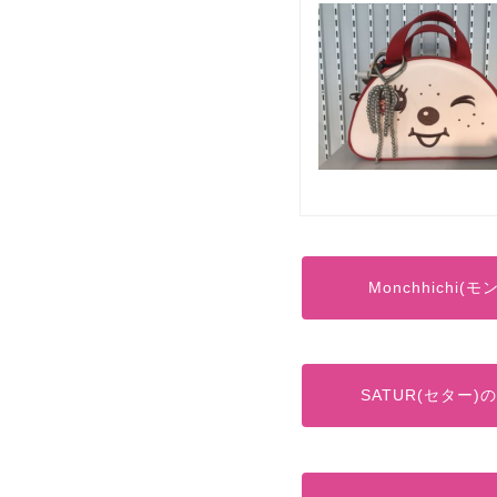
Monchhich
SATUR(セター