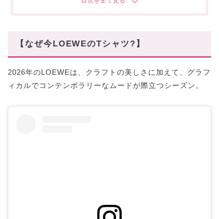
モード派はデザインTへ
①ロゴプリントTシャツ
②ラグランスリーブTシャツ
【なぜ今LOEWEのTシャツ?】
③ケープTシャツ
④マルチレイヤーTシャツ
2026年のLOEWEは、クラフトの美しさに加えて、グラフ
スタハ編集部の「おすすめTシャツ」レビュー動
ィカルでコンテンポラリーなムードが際立つシーズン。
画もあわせて✓
夏の一枚をLOEWEで更新