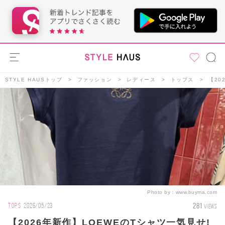
STYLE HAUSトップ
ファッション
レディース
トップス
【20
Photo by：
www.buyma.com
281
TOPS
2026/05/23
VIEWS
【2026年新作】LOEWEのTシャツ一気見せ!