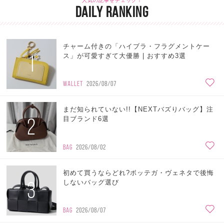
人気の記事をチェック！
DAILY RANKING
チャーム付きの「ハイブラ・フラグメントケー
1
ス」が可愛すぎて大優勝 | おすすめ3選
WALLET
2026/08/07
まだ知られていない!!【NEXTバズりバッグ】注
2
目ブランド6選
BAG
2026/08/02
初めて買うならどれ?ボッテガ・ヴェネタで後悔
3
しないバッグ選び
BAG
2026/08/07