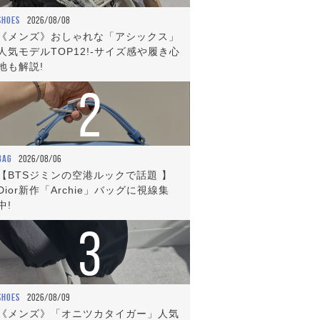
SHOES
2026/08/08
《メンズ》おしゃれな「アシックス」
人気モデルTOP12!-サイズ感や履き心
地も解説!
2
BAG
2026/08/06
【BTSジミンの空港ルックで話題 】
Dior新作「Archie」バッグに視線集
中!
3
SHOES
2026/08/09
《メンズ》「オニツカタイガー」人気