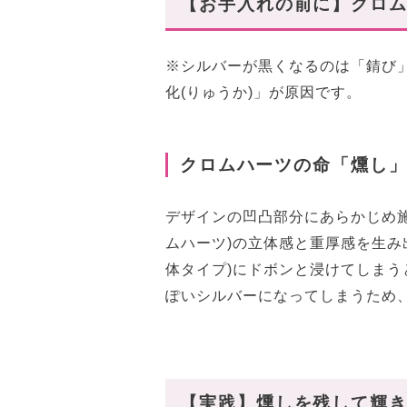
【お手入れの前に】クロ
空気に触れさせない「密閉チャ
「湿気」と「直射日光」を避け
※シルバーが黒くなるのは「錆び
【大人の名品】今狙うべき手
化(りゅうか)」が原因です。
① CHクロス ベイビーファット
② フローラルクロス リング
クロムハーツの命「燻し」
③ ID フローラルクロス ブレ
〜まとめ〜
デザインの凹凸部分にあらかじめ施さ
ムハーツ)の立体感と重厚感を生み
体タイプ)にドボンと浸けてしま
ぽいシルバーになってしまうため
【実践】燻しを残して輝き