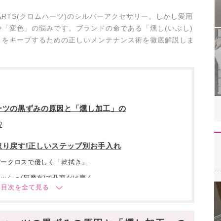
EARTS(クロムハーツ)のシルバーアクセサリー。しかし愛用
「変色」の悩みです。ブランドの命である「燻し(いぶし)
きをキープするための正しいメンテナンス術を徹底解説しま
ーツの黒ずみの原因と「燻し加工」の
?
り戻す!正しいステップ別お手入れ
バークロスで優しく「乾拭き」
ッシュ(研磨布)で凸面だけ磨く
剤で「部分洗い」
せる!大人のための正しい収納術