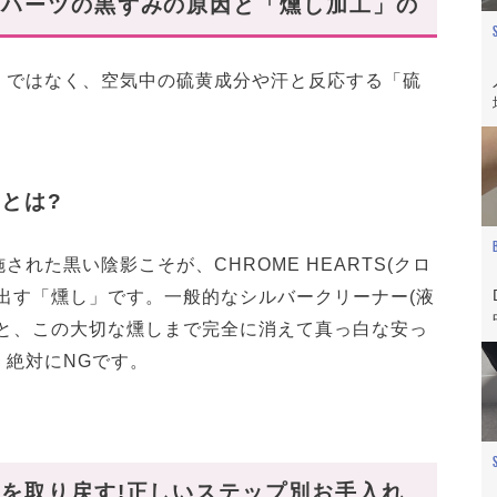
ムハーツの黒ずみの原因と「燻し加工」の
ック袋」が最強の味方
る
」ではなく、空気中の硫黄成分や汗と反応する「硫
入れもしやすい◎アクセ3選
 チャーム
とは?
スレット
れた黒い陰影こそが、CHROME HEARTS(クロ
出す「燻し」です。一般的なシルバークリーナー(液
うと、この大切な燻しまで完全に消えて真っ白な安っ
、絶対にNGです。
を取り戻す!正しいステップ別お手入れ