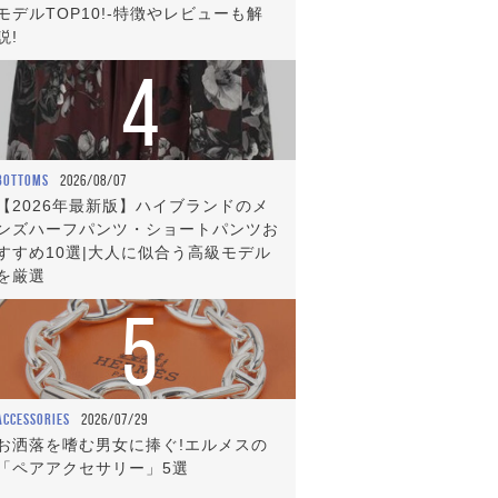
モデルTOP10!-特徴やレビューも解
説!
4
BOTTOMS
2026/08/07
【2026年最新版】ハイブランドのメ
ンズハーフパンツ・ショートパンツお
すすめ10選|大人に似合う高級モデル
を厳選
5
ACCESSORIES
2026/07/29
お洒落を嗜む男女に捧ぐ!エルメスの
「ペアアクセサリー」5選