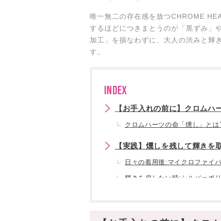
唯一無二の存在感を放つCHROME H
するほどにつきまとうのが「黒ずみ」や
加工」を損なわずに、大人の渋みと輝
す。
INDEX
【お手入れの前に】クロムハ
クロムハーツの命「燻し」とは
【実践】燻しを残して輝きを取
日々の着用後:マイクロファイ
輝きを戻したい時:シルバーポリ
頑固な汚れ:ぬるま湯と中性洗
【保管方法】変色を劇的に遅ら