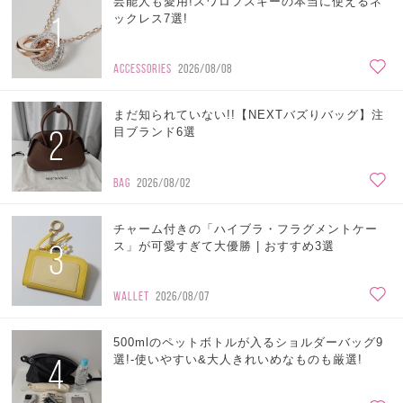
芸能人も愛用!スワロフスキーの本当に使えるネ
1
ックレス7選!
ACCESSORIES
2026/08/08
まだ知られていない!!【NEXTバズりバッグ】注
2
目ブランド6選
BAG
2026/08/02
チャーム付きの「ハイブラ・フラグメントケー
3
ス」が可愛すぎて大優勝 | おすすめ3選
WALLET
2026/08/07
500mlのペットボトルが入るショルダーバッグ9
4
選!-使いやすい&大人きれいめなものも厳選!