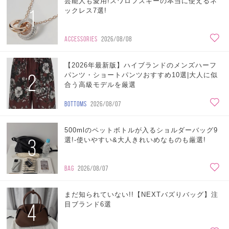
芸能人も愛用!スワロフスキーの本当に使えるネ
1
ックレス7選!
ACCESSORIES
2026/08/08
【2026年最新版】ハイブランドのメンズハーフ
2
パンツ・ショートパンツおすすめ10選|大人に似
合う高級モデルを厳選
BOTTOMS
2026/08/07
500mlのペットボトルが入るショルダーバッグ9
3
選!-使いやすい&大人きれいめなものも厳選!
BAG
2026/08/07
まだ知られていない!!【NEXTバズりバッグ】注
4
目ブランド6選