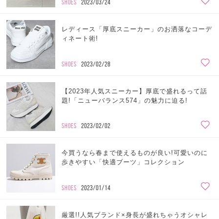
SHOES
2023/03/24
レディース「厚底スニーカー」のお洒落なコーデ
ィネート術!
SHOES
2023/02/28
【2023年人気スニーカー】厚底で盛れるって話
題!「ニューバランス574」の魅力に迫る!
SHOES
2023/02/02
今買うなら春まで使えるものが良い!可愛いのに
歩きやすい「快適ブーツ」コレクション
SHOES
2023/01/14
厳選!!人気ブランド×身長が盛れちゃうオシャレ