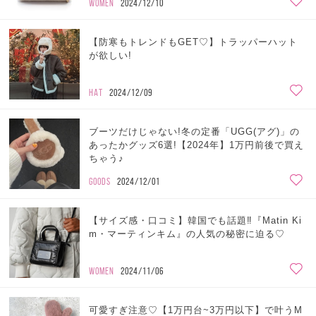
WOMEN
2024/12/10
【防寒もトレンドもGET♡】トラッパーハット
が欲しい!
HAT
2024/12/09
ブーツだけじゃない!冬の定番「UGG(アグ)」の
あったかグッズ6選!【2024年】1万円前後で買え
ちゃう♪
GOODS
2024/12/01
【サイズ感・口コミ】韓国でも話題‼『Matin Ki
m・マーティンキム』の人気の秘密に迫る♡
WOMEN
2024/11/06
可愛すぎ注意♡【1万円台~3万円以下】で叶うM