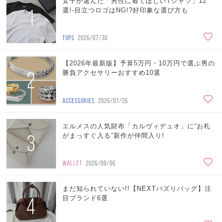
女子が選んだ「男性に着てほしいTシャツ」12
1
選!-目立つロゴはNG!?好印象な選び方も
TOPS
2026/07/30
【2026年最新版】予算5万円・10万円で選ぶ男の
2
勝負アクセサリーおすすめ10選
ACCESSORIES
2026/07/26
エルメスの人気財布「カルヴィデュオ」に“お札
3
がまっすぐ入る”新作が仲間入り!
WALLET
2026/08/06
まだ知られていない!!【NEXTバズりバッグ】注
4
目ブランド6選