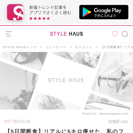
STYLE HAUSトップ
ビューティー
ダイエット
【5日間断食】リア
Photo by：
www.instagram.com
131037
DIET
2022/01/03
VIEWS
【5日間断食】リアルに5キロ痩せた、私のフ