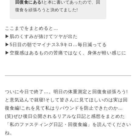
回復食にある!
と本に書いてあったので、回
復食を頑張ろうと決めてました!
ここまでをまとめると…
▶肌のくすみが抜けてツヤが出た
▶5日目の朝でマイナス3.9キロ…毎日減ってる
▶空腹感はあるものの苦痛ではなく、身体が軽い感じに
ついに今日で終了…。明日の体重測定と回復食頑張ろう!
と意気込んで就寝!そして皆さんに見てほしいのは実は回
復食編!これを見て私はリバウンドを防止できたのか…
(笑)ぜひ後日公開されるリアルな日記と感想をまとめた
「私のファスティング日記・回復食編」を読んでください
ね。