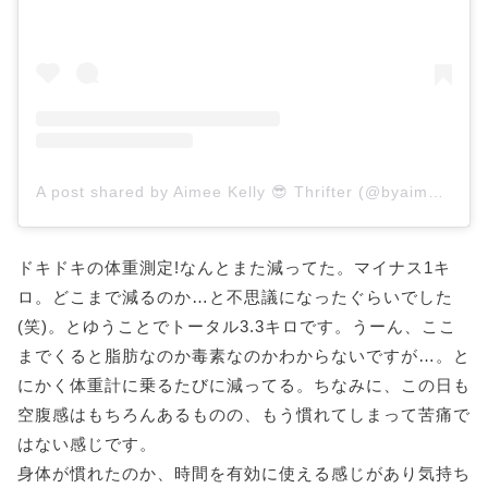
A post shared by Aimee Kelly 😎 Thrifter (@byaimeekelly)
ドキドキの体重測定!なんとまた減ってた。
マイナス1キ
ロ。どこまで減るのか…と不思議になったぐらいでした
(笑)。とゆうことでトータル3.3キロです。うーん、ここ
までくると脂肪なのか毒素なのかわからないですが…。と
にかく体重計に乗るたびに減ってる。ちなみに、この日も
空腹感はもちろんあるものの、もう慣れてしまって苦痛で
はない感じです。
身体が慣れたのか、時間を有効に使える感じがあり気持ち