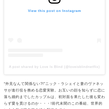
View this post on Instagram
A post shared by Love Is Blind (@loveisblindnetflix)
“外見なんて関係ない?!”ニック・ラシェイと妻のヴァネッ
サが進行役を務める恋愛実験。お互いの顔を知らずに恋に
落ち婚約までしたカップルは、初対面を果たした後も変わ
らず愛を貫けるのか・・・!前代未聞のこの番組、世界的