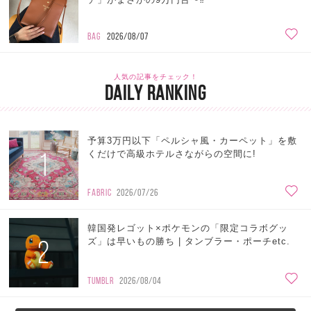
BAG
2026/08/07
人気の記事をチェック！
DAILY RANKING
予算3万円以下「ペルシャ風・カーペット」を敷
1
くだけで高級ホテルさながらの空間に!
FABRIC
2026/07/26
韓国発レゴット×ポケモンの「限定コラボグッ
2
ズ」は早いもの勝ち | タンブラー・ポーチetc.
TUMBLR
2026/08/04