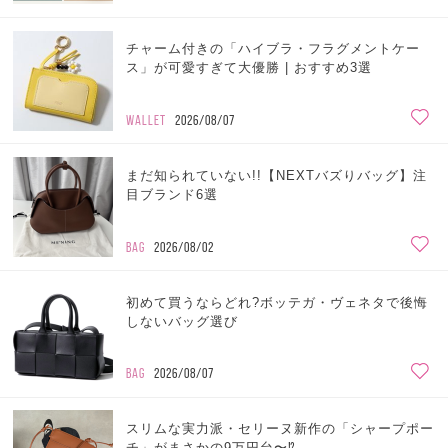
チャーム付きの「ハイブラ・フラグメントケー
ス」が可愛すぎて大優勝 | おすすめ3選
WALLET
2026/08/07
まだ知られていない!!【NEXTバズりバッグ】注
目ブランド6選
BAG
2026/08/02
初めて買うならどれ?ボッテガ・ヴェネタで後悔
しないバッグ選び
BAG
2026/08/07
スリムな実力派・セリーヌ新作の「シャープポー
チ」がまさかの9万円台〜⁉