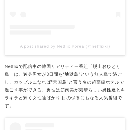
A post shared by Netflix Korea (@netflixkr)
Netflixで配信中の韓国リアリティー番組「脱出おひとり
島」は、独身男女が8日間を“地獄島”という無人島で過ご
し、カップルになれば“天国島”と言う名の超高級ホテルで
過ごす事ができる。男性は筋肉美が素晴らしい男性達とキ
ラキラと輝く女性達ばかり!目の保養にもなる人気番組で
す。