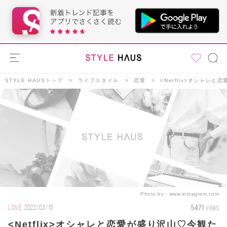
STYLE HAUSトップ
ライフスタイル
恋愛
<Netflix>オシャ
Photo by：
www.instagram.com
5471
LOVE
2022/03/15
VIEWS
<Netflix>オシャレと恋愛が盛り沢山♡今観た