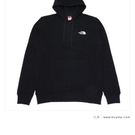
出典：
www.buyma.com